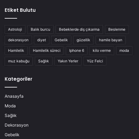
Etiket Bulutu
Astroloji
Balık burcu
Bebeklerde diş çıkarma
Beslenme
dekorasyon
diyet
Gebelik
güzellik
hamile bayan
Hamilelik
Hamilelik süreci
Iphone 6
kilo verme
moda
muz kabuğu
Sağlık
Yakın Yerler
Yüz Felci
Kategoriler
Anasayfa
Moda
Sağlık
Dekorasyon
Gebelik