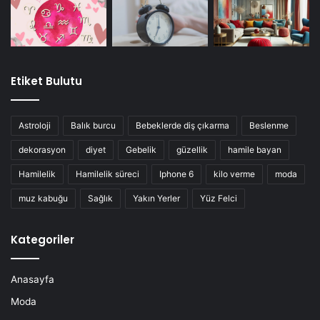
Etiket Bulutu
Astroloji
Balık burcu
Bebeklerde diş çıkarma
Beslenme
dekorasyon
diyet
Gebelik
güzellik
hamile bayan
Hamilelik
Hamilelik süreci
Iphone 6
kilo verme
moda
muz kabuğu
Sağlık
Yakın Yerler
Yüz Felci
Kategoriler
Anasayfa
Moda