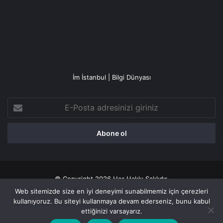
İm İstanbul | Bilgi Dünyası
E-
Posta
adresinizi
giriniz
© Copyright 2026 Her Hakkı Saklıdır.
Web sitemizde size en iyi deneyimi sunabilmemiz için çerezleri
Gizlilik politikası
kullanıyoruz. Bu siteyi kullanmaya devam ederseniz, bunu kabul
ettiğinizi varsayarız.
Facebook
X
YouTube
Instagram