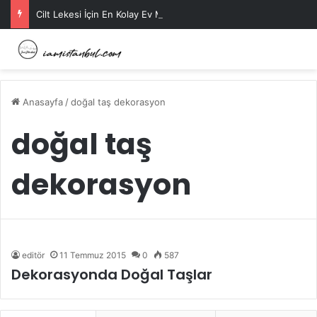
Cilt Lekesi İçin En Kolay Ev Maskeleri Nelerdir?
Anasayfa
/
doğal taş dekorasyon
doğal taş
dekorasyon
editör
11 Temmuz 2015
0
587
Dekorasyonda Doğal Taşlar