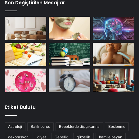
Son Değiştirilen Mesajlar
Etiket Bulutu
Astroloji
Balık burcu
Bebeklerde diş çıkarma
Beslenme
dekorasyon
diyet
Gebelik
güzellik
hamile bayan