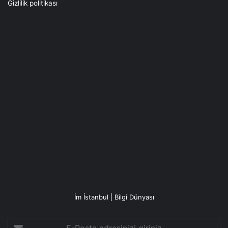
Gizlilik politikası
İm İstanbul | Bilgi Dünyası
E-