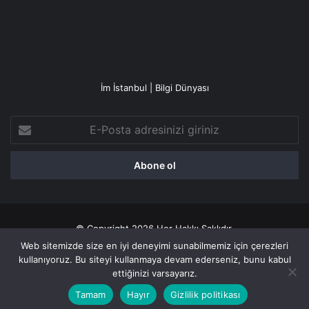
İm İstanbul | Bilgi Dünyası
E-
Posta
adresinizi
giriniz
© Copyright 2026 Her Hakkı Saklıdır.
Web sitemizde size en iyi deneyimi sunabilmemiz için çerezleri
Gizlilik politikası
kullanıyoruz. Bu siteyi kullanmaya devam ederseniz, bunu kabul
ettiğinizi varsayarız.
Facebook
X
YouTube
Instagram
Tamam
Hayır
Gizlilik politikası