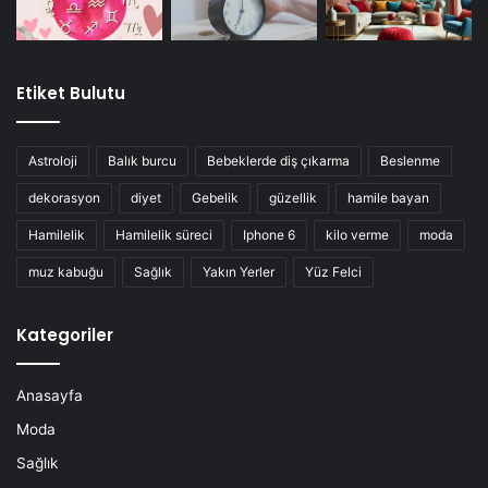
Etiket Bulutu
Astroloji
Balık burcu
Bebeklerde diş çıkarma
Beslenme
dekorasyon
diyet
Gebelik
güzellik
hamile bayan
Hamilelik
Hamilelik süreci
Iphone 6
kilo verme
moda
muz kabuğu
Sağlık
Yakın Yerler
Yüz Felci
Kategoriler
Anasayfa
Moda
Sağlık