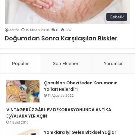
Gebelik
editör
19 Nisan 2018
0
887
Doğumdan Sonra Karşılaşılan Riskler
Popüler
Son Eklenen
Yorumlar
Çocukları Obeziteden Korumanın
Yolları Nelerdir?
11 Ağustos 2022
VİNTAGE RÜZGÂRI: EV DEKORASYONUNDA ANTİKA
EŞYALARA YER AÇIN
1 Eylül 2015
Yanıklara İyi Gelen Bitkisel Yağlar