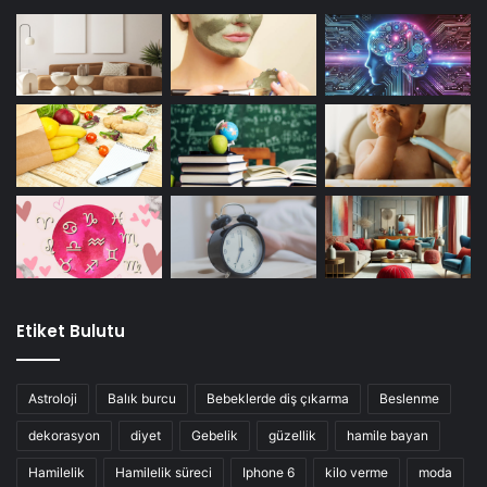
Etiket Bulutu
Astroloji
Balık burcu
Bebeklerde diş çıkarma
Beslenme
dekorasyon
diyet
Gebelik
güzellik
hamile bayan
Hamilelik
Hamilelik süreci
Iphone 6
kilo verme
moda