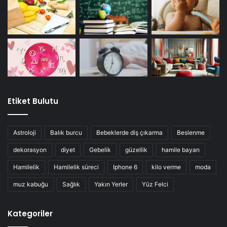
Etiket Bulutu
Astroloji
Balık burcu
Bebeklerde diş çıkarma
Beslenme
dekorasyon
diyet
Gebelik
güzellik
hamile bayan
Hamilelik
Hamilelik süreci
Iphone 6
kilo verme
moda
muz kabuğu
Sağlık
Yakın Yerler
Yüz Felci
Kategoriler