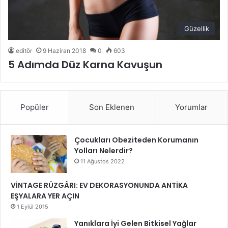
Güzellik
editör
9 Haziran 2018
0
603
5 Adımda Düz Karna Kavuşun
Popüler
Son Eklenen
Yorumlar
Çocukları Obeziteden Korumanın
Yolları Nelerdir?
11 Ağustos 2022
VİNTAGE RÜZGÂRI: EV DEKORASYONUNDA ANTİKA
EŞYALARA YER AÇIN
1 Eylül 2015
Yanıklara İyi Gelen Bitkisel Yağlar