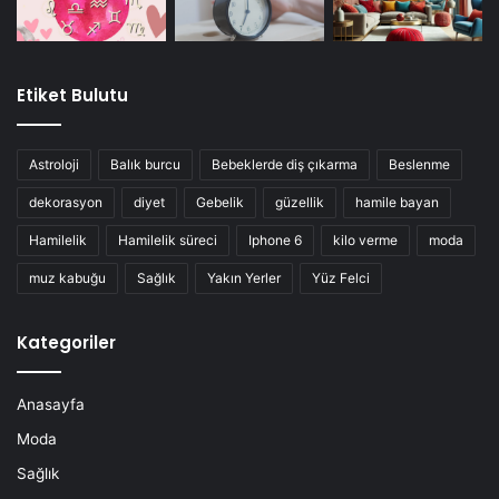
Etiket Bulutu
Astroloji
Balık burcu
Bebeklerde diş çıkarma
Beslenme
dekorasyon
diyet
Gebelik
güzellik
hamile bayan
Hamilelik
Hamilelik süreci
Iphone 6
kilo verme
moda
muz kabuğu
Sağlık
Yakın Yerler
Yüz Felci
Kategoriler
Anasayfa
Moda
Sağlık