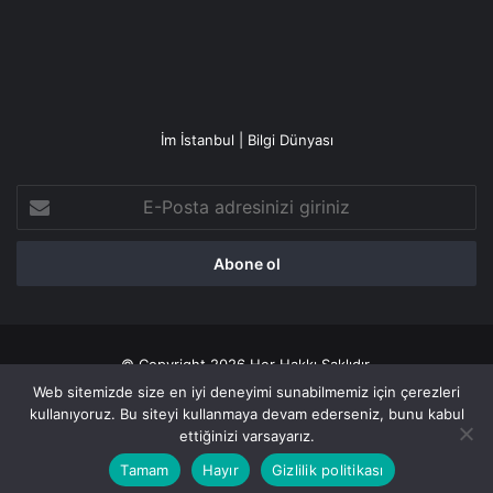
İm İstanbul | Bilgi Dünyası
E-
Posta
adresinizi
giriniz
© Copyright 2026 Her Hakkı Saklıdır.
Web sitemizde size en iyi deneyimi sunabilmemiz için çerezleri
Gizlilik politikası
kullanıyoruz. Bu siteyi kullanmaya devam ederseniz, bunu kabul
ettiğinizi varsayarız.
Facebook
X
YouTube
Instagram
Tamam
Hayır
Gizlilik politikası