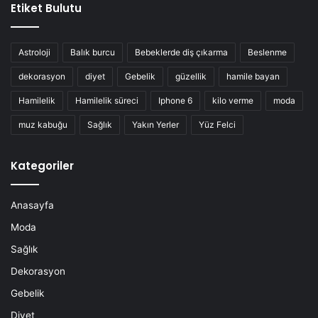
Etiket Bulutu
Astroloji
Balık burcu
Bebeklerde diş çıkarma
Beslenme
dekorasyon
diyet
Gebelik
güzellik
hamile bayan
Hamilelik
Hamilelik süreci
Iphone 6
kilo verme
moda
muz kabuğu
Sağlık
Yakın Yerler
Yüz Felci
Kategoriler
Anasayfa
Moda
Sağlık
Dekorasyon
Gebelik
Diyet