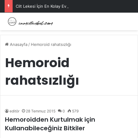
Cilt Lekesi İçin En Kolay Ev Maskeleri Nelerdir?
Anasayfa
/
Hemoroid rahatsızlığı
Hemoroid
rahatsızlığı
editör
28 Temmuz 2015
0
579
Hemoroidden Kurtulmak için
Kullanabileceğiniz Bitkiler