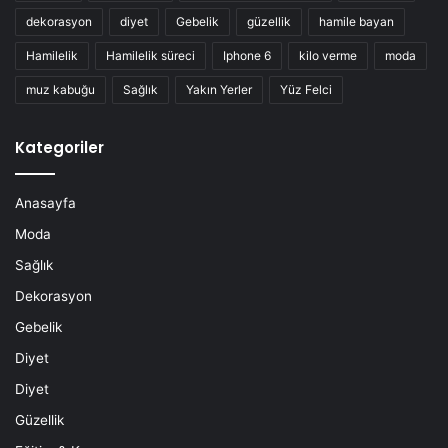
dekorasyon
diyet
Gebelik
güzellik
hamile bayan
Hamilelik
Hamilelik süreci
Iphone 6
kilo verme
moda
muz kabuğu
Sağlık
Yakın Yerler
Yüz Felci
Kategoriler
Anasayfa
Moda
Sağlık
Dekorasyon
Gebelik
Diyet
Diyet
Güzellik