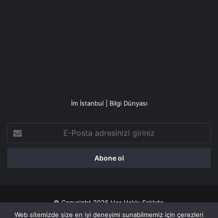
İm İstanbul | Bilgi Dünyası
E-
Posta
adresinizi
giriniz
© Copyright 2026 Her Hakkı Saklıdır.
Web sitemizde size en iyi deneyimi sunabilmemiz için çerezleri
Gizlilik politikası