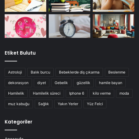
Etiket Bulutu
Astroloji
Balık burcu
Bebeklerde diş çıkarma
Beslenme
dekorasyon
diyet
Gebelik
güzellik
hamile bayan
Hamilelik
Hamilelik süreci
Iphone 6
kilo verme
moda
muz kabuğu
Sağlık
Yakın Yerler
Yüz Felci
Kategoriler
Anasayfa