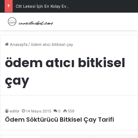
Cilt Lekesi İçin En Kolay Ev Maskeleri Nelerdir?
Anasayfa
/
ödem atıcı bitkisel çay
ödem atıcı bitkisel
çay
editör
14 Mayıs 2015
0
559
Ödem Söktürücü Bitkisel Çay Tarifi