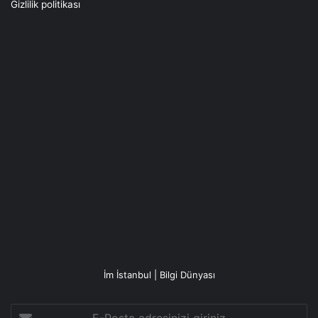
Gizlilik politikası
İm İstanbul | Bilgi Dünyası
E-