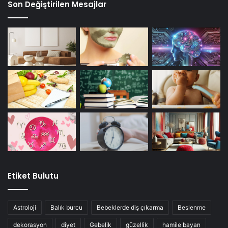
Son Değiştirilen Mesajlar
Etiket Bulutu
Astroloji
Balık burcu
Bebeklerde diş çıkarma
Beslenme
dekorasyon
diyet
Gebelik
güzellik
hamile bayan