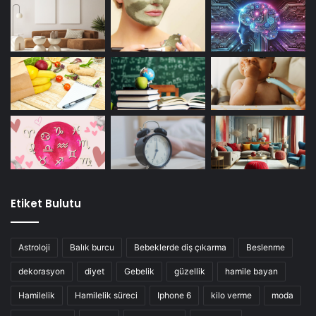
Etiket Bulutu
Astroloji
Balık burcu
Bebeklerde diş çıkarma
Beslenme
dekorasyon
diyet
Gebelik
güzellik
hamile bayan
Hamilelik
Hamilelik süreci
Iphone 6
kilo verme
moda