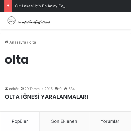
Cilt Lekesi İçin En Kolay Ev Maskeleri Nelerdir?
Anasayfa
/
olta
olta
editör
29 Temmuz 2015
0
584
OLTA İĞNESİ YARALANMALARI
Popüler
Son Eklenen
Yorumlar