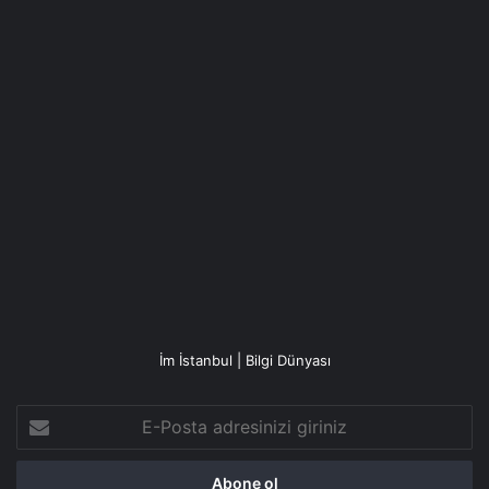
İm İstanbul | Bilgi Dünyası
E-
Posta
adresinizi
giriniz