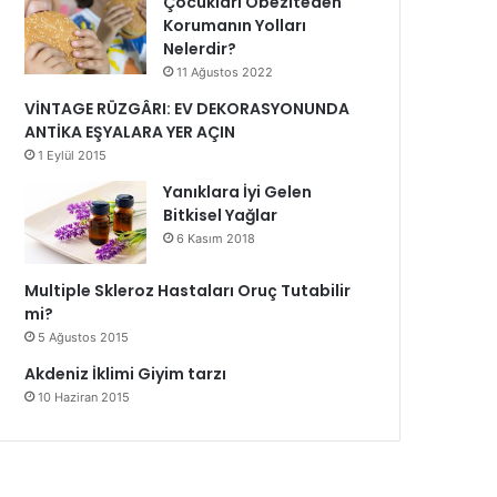
Çocukları Obeziteden
Korumanın Yolları
Nelerdir?
11 Ağustos 2022
VİNTAGE RÜZGÂRI: EV DEKORASYONUNDA
ANTİKA EŞYALARA YER AÇIN
1 Eylül 2015
Yanıklara İyi Gelen
Bitkisel Yağlar
6 Kasım 2018
Multiple Skleroz Hastaları Oruç Tutabilir
mi?
5 Ağustos 2015
Akdeniz İklimi Giyim tarzı
10 Haziran 2015