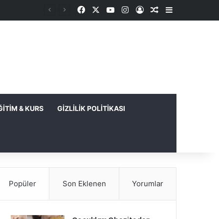
Facebook
X
YouTube
Instagram
Kayıt Ol
Rastgele Makale
Kenar Bölme
ĞITIM & KURS
GIZLILIK POLITIKASI
Popüler
Son Eklenen
Yorumlar