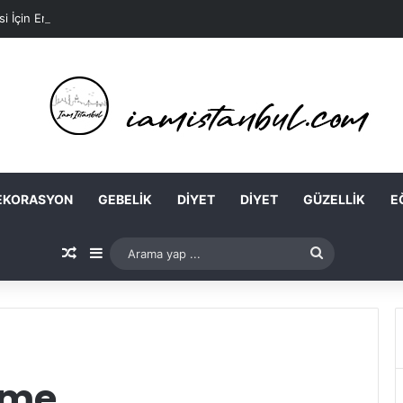
si İçin En Kolay Ev Maskeleri Nelerdir?
EKORASYON
GEBELIK
DIYET
DIYET
GÜZELLIK
E
Rastgele Makale
Kenar Bölmesi
Arama
yap
...
erme