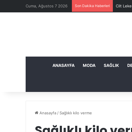
Cuma, Ağustos 7 2026
Son Dakika Haberleri
Cilt Leke
ANASAYFA
MODA
SAĞLIK
D
Anasayfa
/
Sağlıklı kilo verme
Sağlıklı kilo v