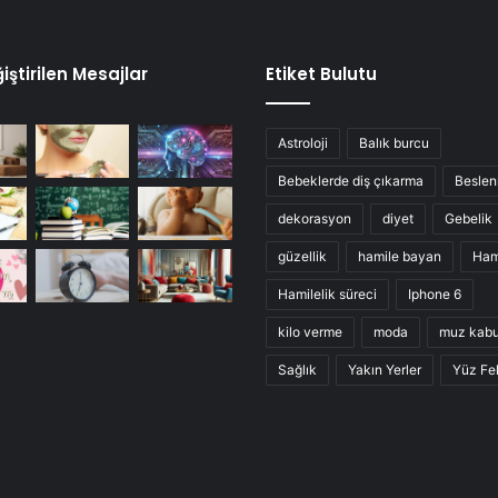
iştirilen Mesajlar
Etiket Bulutu
Astroloji
Balık burcu
Bebeklerde diş çıkarma
Besle
dekorasyon
diyet
Gebelik
güzellik
hamile bayan
Ham
Hamilelik süreci
Iphone 6
kilo verme
moda
muz kab
Sağlık
Yakın Yerler
Yüz Fel