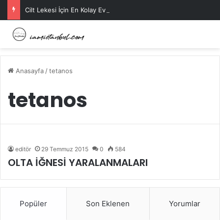
Cilt Lekesi İçin En Kolay Ev Maskeleri Nelerdir?
Anasayfa
/
tetanos
tetanos
editör
29 Temmuz 2015
0
584
OLTA İĞNESİ YARALANMALARI
Popüler
Son Eklenen
Yorumlar