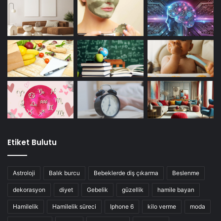
Etiket Bulutu
Astroloji
Balık burcu
Bebeklerde diş çıkarma
Beslenme
dekorasyon
diyet
Gebelik
güzellik
hamile bayan
Hamilelik
Hamilelik süreci
Iphone 6
kilo verme
moda