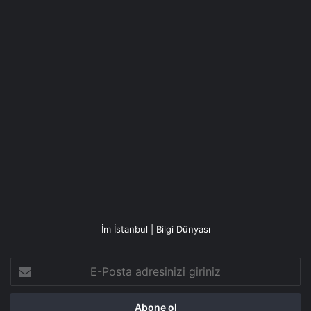
İm İstanbul | Bilgi Dünyası
E-
Posta
adresinizi
giriniz