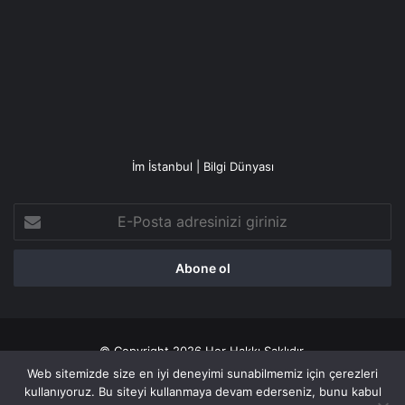
İm İstanbul | Bilgi Dünyası
E-
Posta
adresinizi
giriniz
© Copyright 2026 Her Hakkı Saklıdır.
Web sitemizde size en iyi deneyimi sunabilmemiz için çerezleri
Gizlilik politikası
kullanıyoruz. Bu siteyi kullanmaya devam ederseniz, bunu kabul