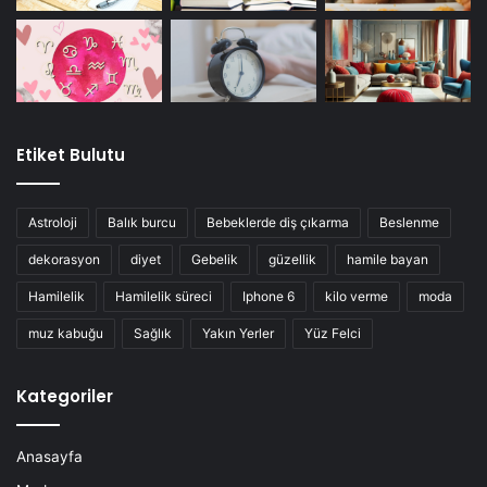
Etiket Bulutu
Astroloji
Balık burcu
Bebeklerde diş çıkarma
Beslenme
dekorasyon
diyet
Gebelik
güzellik
hamile bayan
Hamilelik
Hamilelik süreci
Iphone 6
kilo verme
moda
muz kabuğu
Sağlık
Yakın Yerler
Yüz Felci
Kategoriler
Anasayfa