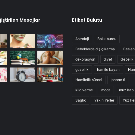
iştirilen Mesajlar
Etiket Bulutu
Astroloji
Balık burcu
Bebeklerde diş çıkarma
Besle
dekorasyon
diyet
Gebelik
güzellik
hamile bayan
Ham
Hamilelik süreci
Iphone 6
kilo verme
moda
muz kab
Sağlık
Yakın Yerler
Yüz Fel