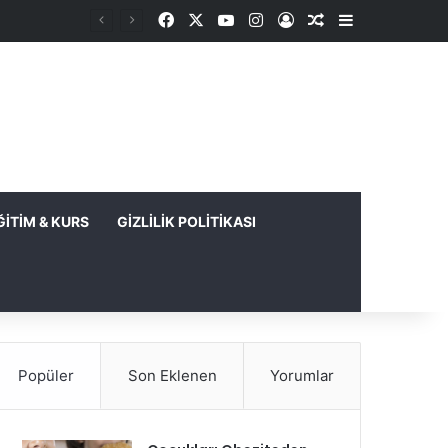
Facebook
X
YouTube
Instagram
Kayıt Ol
Rastgele Makale
Kenar Bölme
ĞITIM & KURS
GIZLILIK POLITIKASI
Popüler
Son Eklenen
Yorumlar