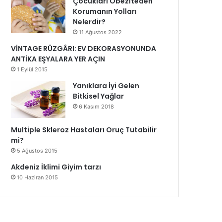
Çocukları Obeziteden
Korumanın Yolları
Nelerdir?
11 Ağustos 2022
VİNTAGE RÜZGÂRI: EV DEKORASYONUNDA
ANTİKA EŞYALARA YER AÇIN
1 Eylül 2015
Yanıklara İyi Gelen
Bitkisel Yağlar
6 Kasım 2018
Multiple Skleroz Hastaları Oruç Tutabilir
mi?
5 Ağustos 2015
Akdeniz İklimi Giyim tarzı
10 Haziran 2015