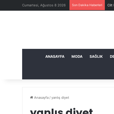
Cumartesi, Ağustos 8 2026
Son Dakika Haberleri
Cilt
ANASAYFA
MODA
SAĞLIK
D
Anasayfa
/
yanlış diyet
yanlış diyet