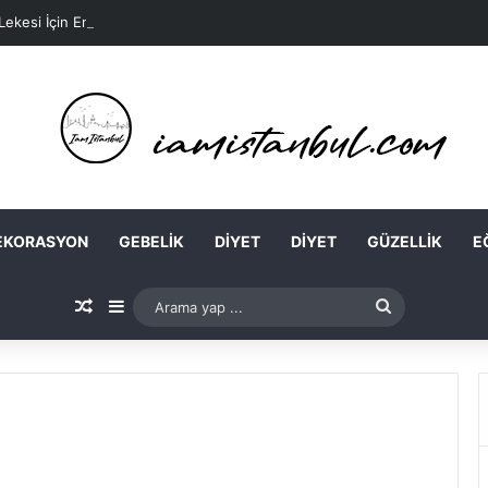
 Lekesi İçin En Kolay Ev Maskeleri Nelerdir?
EKORASYON
GEBELIK
DIYET
DIYET
GÜZELLIK
E
Rastgele Makale
Kenar Bölmesi
Arama
yap
...