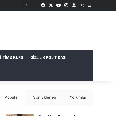
Facebook
X
YouTube
Instagram
Kayıt Ol
Rastgele Makale
Kenar Bölme
ĞITIM & KURS
GIZLILIK POLITIKASI
Popüler
Son Eklenen
Yorumlar