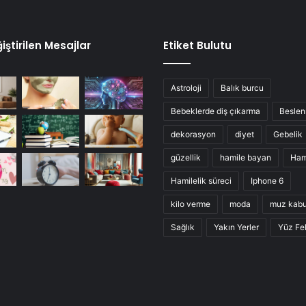
iştirilen Mesajlar
Etiket Bulutu
Astroloji
Balık burcu
Bebeklerde diş çıkarma
Besle
dekorasyon
diyet
Gebelik
güzellik
hamile bayan
Ham
Hamilelik süreci
Iphone 6
kilo verme
moda
muz kab
Sağlık
Yakın Yerler
Yüz Fel