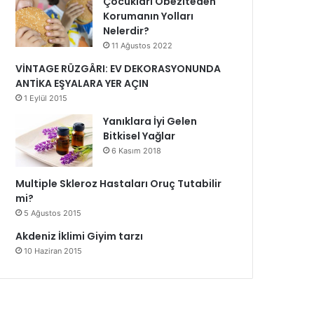
Çocukları Obeziteden
Korumanın Yolları
Nelerdir?
11 Ağustos 2022
VİNTAGE RÜZGÂRI: EV DEKORASYONUNDA
ANTİKA EŞYALARA YER AÇIN
1 Eylül 2015
Yanıklara İyi Gelen
Bitkisel Yağlar
6 Kasım 2018
Multiple Skleroz Hastaları Oruç Tutabilir
mi?
5 Ağustos 2015
Akdeniz İklimi Giyim tarzı
10 Haziran 2015