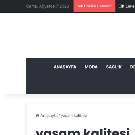
Cuma, Ağustos 7 2026
Son Dakika Haberleri
Cilt Leke
ANASAYFA
MODA
SAĞLIK
D
Anasayfa
/
yaşam kalitesi
yaşam kalitesi