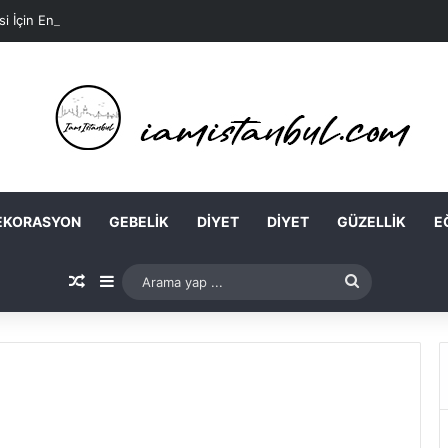
si İçin En Kolay Ev Maskeleri Nelerdir?
EKORASYON
GEBELIK
DIYET
DIYET
GÜZELLIK
E
Rastgele Makale
Kenar Bölmesi
Arama
yap
...