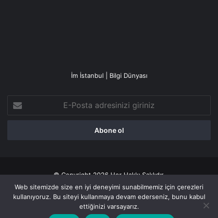
İm İstanbul | Bilgi Dünyası
E-
Posta
adresinizi
giriniz
© Copyright 2026 Her Hakkı Saklıdır.
Web sitemizde size en iyi deneyimi sunabilmemiz için çerezleri
Gizlilik politikası
kullanıyoruz. Bu siteyi kullanmaya devam ederseniz, bunu kabul
ettiğinizi varsayarız.
Facebook
X
YouTube
Instagram