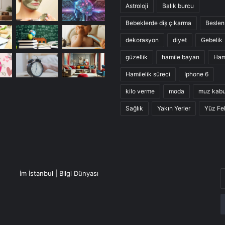
Astroloji
Balık burcu
Bebeklerde diş çıkarma
Besle
dekorasyon
diyet
Gebelik
güzellik
hamile bayan
Ham
Hamilelik süreci
Iphone 6
kilo verme
moda
muz kab
Sağlık
Yakın Yerler
Yüz Fel
E
İm İstanbul | Bilgi Dünyası
P
a
g