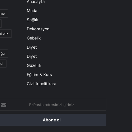
Anasayfa
Moda
nme
Sağlık
Dekorasyon
ilelik
Gebelik
Diyet
uğu
Diyet
ci
Güzellik
Eğitim & Kurs
Gizlilik politikası
-
osta
dresinizi
iriniz