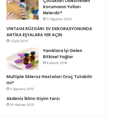
Çocukları Obeziteden
Korumanın Yolları
Nelerdir?
11 Ağustos 2022
VİNTAGE RÜZGÂRI: EV DEKORASYONUNDA
ANTİKA EŞYALARA YER AÇIN
1 Eylül 2015
Yanıklara İyi Gelen
Bitkisel Yağlar
6 Kasım 2018
Multiple Skleroz Hastaları Oruç Tutabilir
mi?
5 Ağustos 2015
Akdeniz İklimi Giyim tarzı
10 Haziran 2015