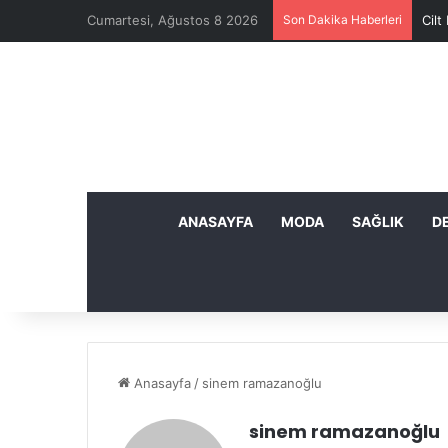
Cumartesi, Ağustos 8 2026
Son Dakika Haberleri
Cilt
ANASAYFA
MODA
SAĞLIK
D
Anasayfa
/
sinem ramazanoğlu
sinem ramazanoğlu