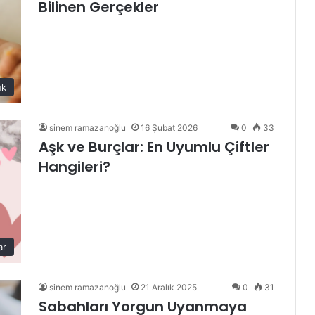
Bilinen Gerçekler
uk
sinem ramazanoğlu
16 Şubat 2026
0
33
Aşk ve Burçlar: En Uyumlu Çiftler
Hangileri?
ar
sinem ramazanoğlu
21 Aralık 2025
0
31
Sabahları Yorgun Uyanmaya