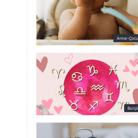
Anne-Çoc
Burçl