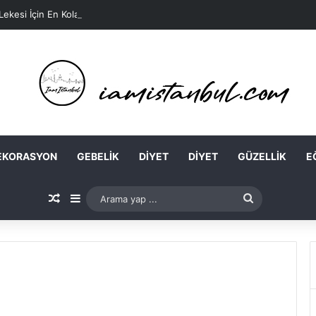
 Lekesi İçin En Kolay Ev Maskeleri Nelerdir?
EKORASYON
GEBELIK
DIYET
DIYET
GÜZELLIK
E
Rastgele Makale
Kenar Bölmesi
Arama
yap
...