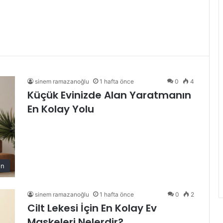
sinem ramazanoğlu
1 hafta önce
0
4
Küçük Evinizde Alan Yaratmanın
En Kolay Yolu
on
sinem ramazanoğlu
1 hafta önce
0
2
Cilt Lekesi İçin En Kolay Ev
Maskeleri Nelerdir?