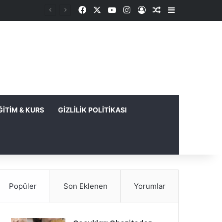
Facebook
X
YouTube
Instagram
Kayıt Ol
Rastgele Makale
Kenar Bölme
ĞITIM & KURS
GIZLILIK POLITIKASI
Popüler
Son Eklenen
Yorumlar