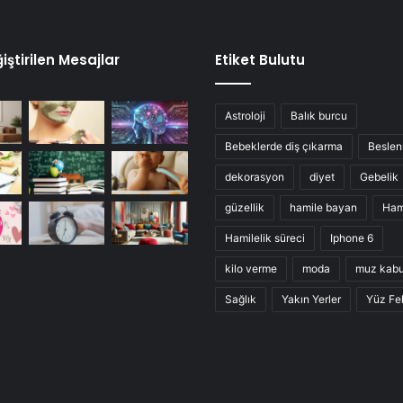
iştirilen Mesajlar
Etiket Bulutu
Astroloji
Balık burcu
Bebeklerde diş çıkarma
Besle
dekorasyon
diyet
Gebelik
güzellik
hamile bayan
Ham
Hamilelik süreci
Iphone 6
kilo verme
moda
muz kab
Sağlık
Yakın Yerler
Yüz Fel