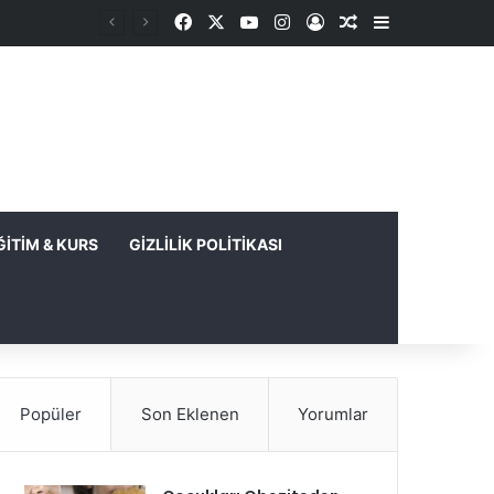
Facebook
X
YouTube
Instagram
Kayıt Ol
Rastgele Makale
Kenar Bölme
ĞITIM & KURS
GIZLILIK POLITIKASI
Popüler
Son Eklenen
Yorumlar