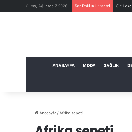
Cuma, Ağustos 7 2026
Son Dakika Haberleri
Cilt Leke
ANASAYFA
MODA
SAĞLIK
D
Anasayfa
/
Afrika sepeti
Afrika sepeti