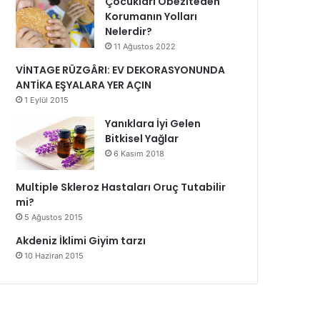
Çocukları Obeziteden
Korumanın Yolları
Nelerdir?
11 Ağustos 2022
VİNTAGE RÜZGÂRI: EV DEKORASYONUNDA
ANTİKA EŞYALARA YER AÇIN
1 Eylül 2015
Yanıklara İyi Gelen
Bitkisel Yağlar
6 Kasım 2018
Multiple Skleroz Hastaları Oruç Tutabilir
mi?
5 Ağustos 2015
Akdeniz İklimi Giyim tarzı
10 Haziran 2015