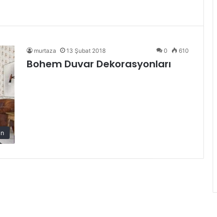
murtaza
13 Şubat 2018
0
610
Bohem Duvar Dekorasyonları
on