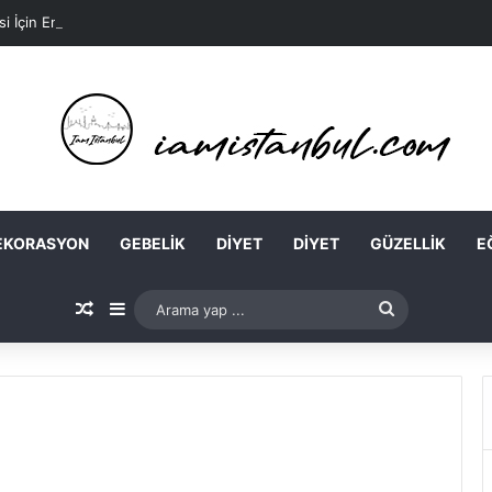
si İçin En Kolay Ev Maskeleri Nelerdir?
EKORASYON
GEBELIK
DIYET
DIYET
GÜZELLIK
E
Rastgele Makale
Kenar Bölmesi
Arama
yap
...