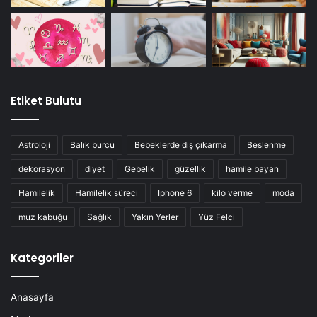
Etiket Bulutu
Astroloji
Balık burcu
Bebeklerde diş çıkarma
Beslenme
dekorasyon
diyet
Gebelik
güzellik
hamile bayan
Hamilelik
Hamilelik süreci
Iphone 6
kilo verme
moda
muz kabuğu
Sağlık
Yakın Yerler
Yüz Felci
Kategoriler
Anasayfa