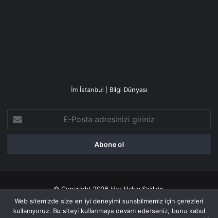
İm İstanbul | Bilgi Dünyası
E-
Posta
adresinizi
giriniz
© Copyright 2026 Her Hakkı Saklıdır.
Web sitemizde size en iyi deneyimi sunabilmemiz için çerezleri
Gizlilik politikası
kullanıyoruz. Bu siteyi kullanmaya devam ederseniz, bunu kabul