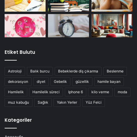
Etiket Bulutu
Astroloji
Balık burcu
Bebeklerde diş çıkarma
Beslenme
dekorasyon
diyet
Gebelik
güzellik
hamile bayan
Hamilelik
Hamilelik süreci
Iphone 6
kilo verme
moda
muz kabuğu
Sağlık
Yakın Yerler
Yüz Felci
Kategoriler
Anasayfa