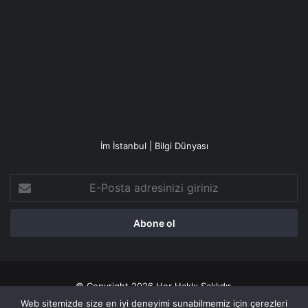
İm İstanbul | Bilgi Dünyası
E-
Posta
adresinizi
giriniz
© Copyright 2026 Her Hakkı Saklıdır.
Web sitemizde size en iyi deneyimi sunabilmemiz için çerezleri
Gizlilik politikası