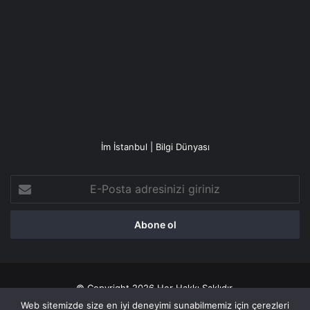
İm İstanbul | Bilgi Dünyası
E-
Posta
adresinizi
giriniz
© Copyright 2026 Her Hakkı Saklıdır.
Web sitemizde size en iyi deneyimi sunabilmemiz için çerezleri
Gizlilik politikası