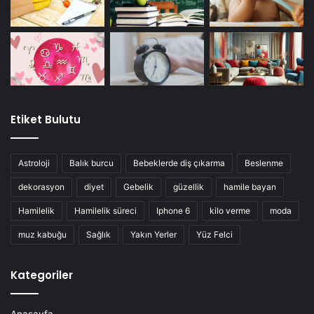
Etiket Bulutu
Astroloji
Balık burcu
Bebeklerde diş çıkarma
Beslenme
dekorasyon
diyet
Gebelik
güzellik
hamile bayan
Hamilelik
Hamilelik süreci
Iphone 6
kilo verme
moda
muz kabuğu
Sağlık
Yakın Yerler
Yüz Felci
Kategoriler
Anasayfa