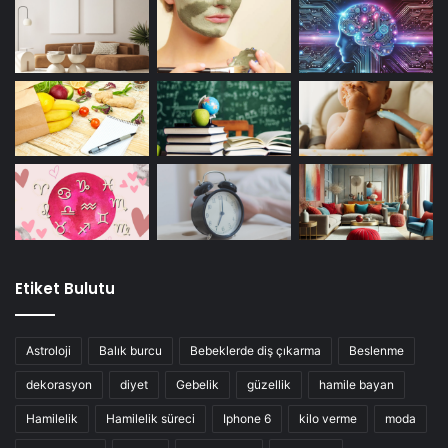
Etiket Bulutu
Astroloji
Balık burcu
Bebeklerde diş çıkarma
Beslenme
dekorasyon
diyet
Gebelik
güzellik
hamile bayan
Hamilelik
Hamilelik süreci
Iphone 6
kilo verme
moda