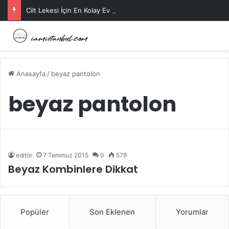
Cilt Lekesi İçin En Kolay Ev Maskeleri Nelerdir?
Anasayfa
/
beyaz pantolon
beyaz pantolon
editör
7 Temmuz 2015
0
578
Beyaz Kombinlere Dikkat
Popüler
Son Eklenen
Yorumlar