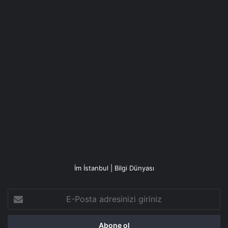
İm İstanbul | Bilgi Dünyası
E-
Posta
adresinizi
giriniz