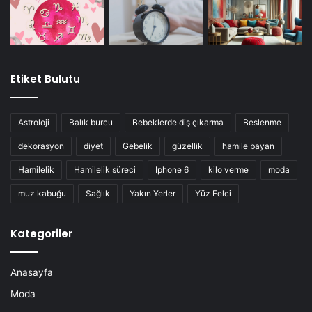
Etiket Bulutu
Astroloji
Balık burcu
Bebeklerde diş çıkarma
Beslenme
dekorasyon
diyet
Gebelik
güzellik
hamile bayan
Hamilelik
Hamilelik süreci
Iphone 6
kilo verme
moda
muz kabuğu
Sağlık
Yakın Yerler
Yüz Felci
Kategoriler
Anasayfa
Moda