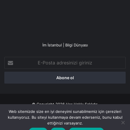
İm İstanbul | Bilgi Dünyası
E-
Posta
adresinizi
giriniz
© Copyright 2026 Her Hakkı Saklıdır.
Web sitemizde size en iyi deneyimi sunabilmemiz için çerezleri
Gizlilik politikası
kullanıyoruz. Bu siteyi kullanmaya devam ederseniz, bunu kabul
ettiğinizi varsayarız.
Facebook
X
YouTube
Instagram