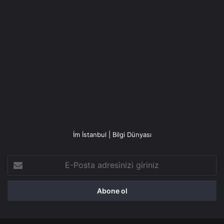
İm İstanbul | Bilgi Dünyası
E-
Posta
adresinizi
giriniz