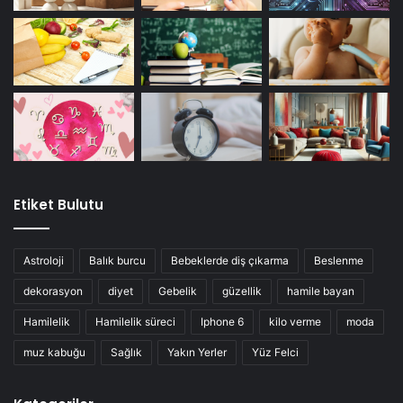
Etiket Bulutu
Astroloji
Balık burcu
Bebeklerde diş çıkarma
Beslenme
dekorasyon
diyet
Gebelik
güzellik
hamile bayan
Hamilelik
Hamilelik süreci
Iphone 6
kilo verme
moda
muz kabuğu
Sağlık
Yakın Yerler
Yüz Felci