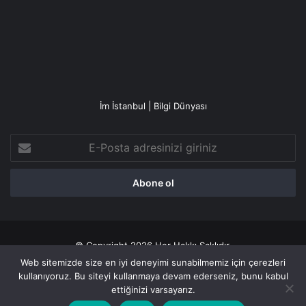
İm İstanbul | Bilgi Dünyası
E-
Posta
adresinizi
giriniz
© Copyright 2026 Her Hakkı Saklıdır.
Web sitemizde size en iyi deneyimi sunabilmemiz için çerezleri
Gizlilik politikası
kullanıyoruz. Bu siteyi kullanmaya devam ederseniz, bunu kabul
ettiğinizi varsayarız.
Facebook
X
YouTube
Instagram