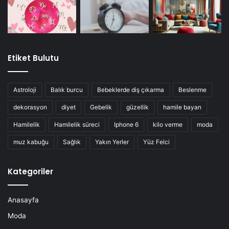
Etiket Bulutu
Astroloji
Balık burcu
Bebeklerde diş çıkarma
Beslenme
dekorasyon
diyet
Gebelik
güzellik
hamile bayan
Hamilelik
Hamilelik süreci
Iphone 6
kilo verme
moda
muz kabuğu
Sağlık
Yakın Yerler
Yüz Felci
Kategoriler
Anasayfa
Moda