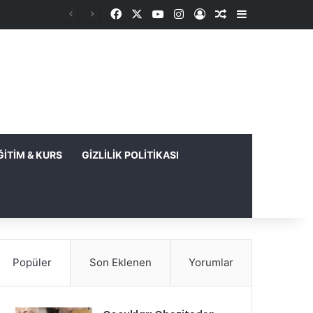
Facebook
X
YouTube
Instagram
Kayıt Ol
Rastgele Makale
Kenar Bölme
ĞITIM & KURS
GIZLILIK POLITIKASI
Popüler
Son Eklenen
Yorumlar