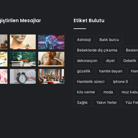
iştirilen Mesajlar
Etiket Bulutu
Astroloji
Balık burcu
Bebeklerde diş çıkarma
Besle
dekorasyon
diyet
Gebelik
güzellik
hamile bayan
Ham
Hamilelik süreci
Iphone 6
kilo verme
moda
muz kab
Sağlık
Yakın Yerler
Yüz Fel