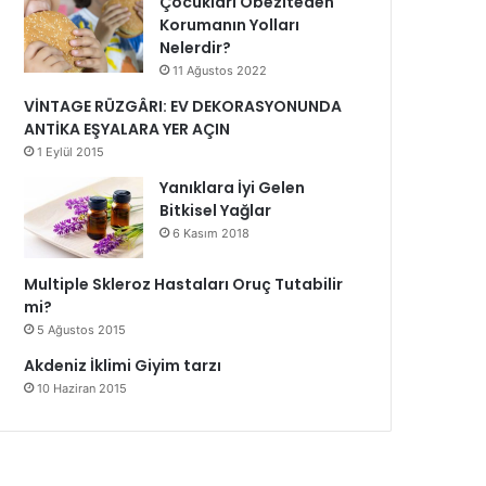
Çocukları Obeziteden
Korumanın Yolları
Nelerdir?
11 Ağustos 2022
VİNTAGE RÜZGÂRI: EV DEKORASYONUNDA
ANTİKA EŞYALARA YER AÇIN
1 Eylül 2015
Yanıklara İyi Gelen
Bitkisel Yağlar
6 Kasım 2018
Multiple Skleroz Hastaları Oruç Tutabilir
mi?
5 Ağustos 2015
Akdeniz İklimi Giyim tarzı
10 Haziran 2015