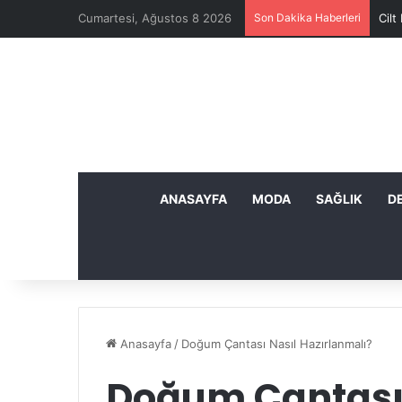
Cumartesi, Ağustos 8 2026
Son Dakika Haberleri
Cilt
ANASAYFA
MODA
SAĞLIK
D
Anasayfa
/
Doğum Çantası Nasıl Hazırlanmalı?
Doğum Çantası