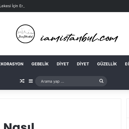
 Lekesi İçin En Kolay Ev Maskeleri Nelerdir?
EKORASYON
GEBELIK
DIYET
DIYET
GÜZELLIK
E
Rastgele Makale
Kenar Bölmesi
Arama
yap
...
 Nasıl