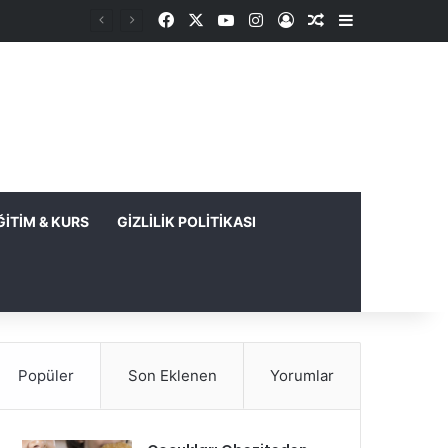
Facebook
X
YouTube
Instagram
Kayıt Ol
Rastgele Makale
Kenar Bölme
ĞITIM & KURS
GIZLILIK POLITIKASI
Popüler
Son Eklenen
Yorumlar