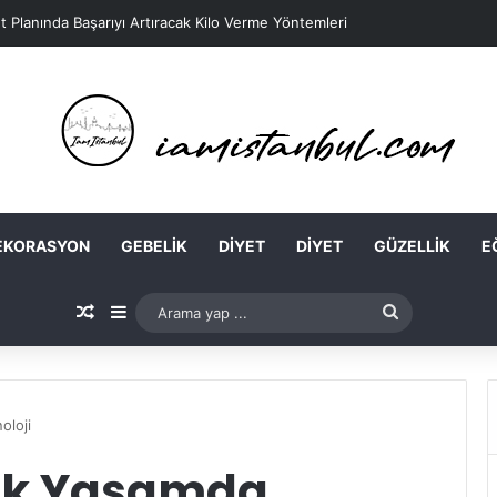
t Planında Başarıyı Artıracak Kilo Verme Yöntemleri
EKORASYON
GEBELIK
DIYET
DIYET
GÜZELLIK
E
Rastgele Makale
Kenar Bölmesi
Arama
yap
...
oloji
lük Yaşamda