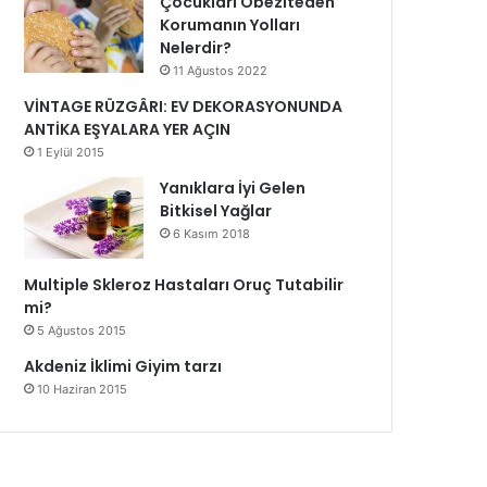
Çocukları Obeziteden
Korumanın Yolları
Nelerdir?
11 Ağustos 2022
VİNTAGE RÜZGÂRI: EV DEKORASYONUNDA
ANTİKA EŞYALARA YER AÇIN
1 Eylül 2015
Yanıklara İyi Gelen
Bitkisel Yağlar
6 Kasım 2018
Multiple Skleroz Hastaları Oruç Tutabilir
mi?
5 Ağustos 2015
Akdeniz İklimi Giyim tarzı
10 Haziran 2015