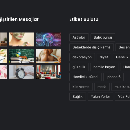
iştirilen Mesajlar
Etiket Bulutu
Astroloji
Balık burcu
Bebeklerde diş çıkarma
Besle
dekorasyon
diyet
Gebelik
güzellik
hamile bayan
Ham
Hamilelik süreci
Iphone 6
kilo verme
moda
muz kab
Sağlık
Yakın Yerler
Yüz Fel