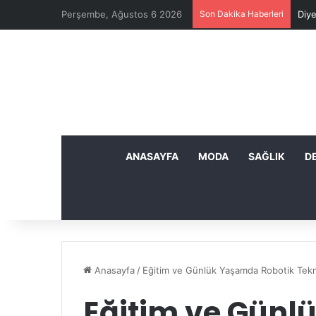
Perşembe, Ağustos 6 2026
Son Dakika Haberleri
Diye
ANASAYFA
MODA
SAĞLIK
D
Anasayfa
/
Eğitim ve Günlük Yaşamda Robotik Tekn
Eğitim ve Gün