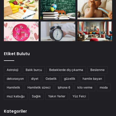
Etiket Bulutu
Astroloji
Balık burcu
Bebeklerde diş çıkarma
Beslenme
dekorasyon
diyet
Gebelik
güzellik
hamile bayan
Hamilelik
Hamilelik süreci
Iphone 6
kilo verme
moda
muz kabuğu
Sağlık
Yakın Yerler
Yüz Felci
Kategoriler