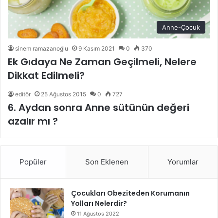
Anne-Çocuk
sinem ramazanoğlu
9 Kasım 2021
0
370
Ek Gıdaya Ne Zaman Geçilmeli, Nelere
Dikkat Edilmeli?
editör
25 Ağustos 2015
0
727
6. Aydan sonra Anne sütünün değeri
azalır mı ?
Popüler
Son Eklenen
Yorumlar
Çocukları Obeziteden Korumanın
Yolları Nelerdir?
11 Ağustos 2022