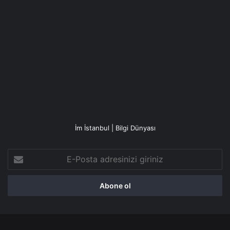
İm İstanbul | Bilgi Dünyası
E-
Posta
adresinizi
giriniz