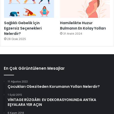
Sağlıklı Gebelik İçin
Hamilelikte Huzur
Egzersiz Seçenekleri
Bulmanın En Kolay Yolları
Nelerdir?
31 Aralık 2024
28 Ocak 2025
En Çok Görüntülenen Mesajlar
11 Ağustos 2022
Çocukları Obeziteden Korumanın Yolları Nelerdir?
1 Eylül 2015
VİNTAGE RÜZGÂRI: EV DEKORASYONUNDA ANTİKA
EŞYALARA YER AÇIN
6 Kasım 2018