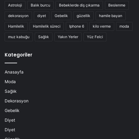
Astroloji
Balık burcu
Bebeklerde diş çıkarma
Beslenme
dekorasyon
diyet
Gebelik
güzellik
hamile bayan
Hamilelik
Hamilelik süreci
Iphone 6
kilo verme
moda
muz kabuğu
Sağlık
Yakın Yerler
Yüz Felci
Kategoriler
Anasayfa
Moda
Sağlık
Dekorasyon
Gebelik
Diyet
Diyet