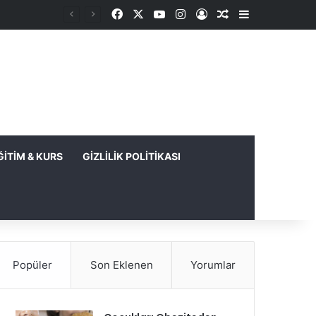
Facebook
X
YouTube
Instagram
Kayıt Ol
Rastgele Makale
Kenar Bölme
ĞITIM & KURS
GIZLILIK POLITIKASI
Popüler
Son Eklenen
Yorumlar