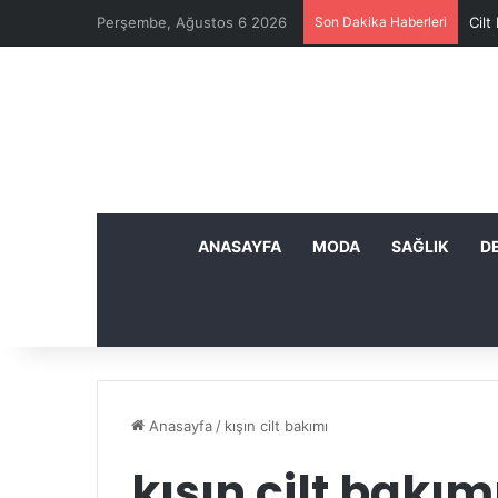
Perşembe, Ağustos 6 2026
Son Dakika Haberleri
Cilt
ANASAYFA
MODA
SAĞLIK
D
Anasayfa
/
kışın cilt bakımı
kışın cilt bakım