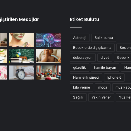
iştirilen Mesajlar
Etiket Bulutu
Astroloji
Balık burcu
Bebeklerde diş çıkarma
Besle
dekorasyon
diyet
Gebelik
güzellik
hamile bayan
Ham
Hamilelik süreci
Iphone 6
kilo verme
moda
muz kab
Sağlık
Yakın Yerler
Yüz Fel