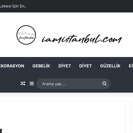
 Lekesi İçin En Kolay Ev Maskeleri Nelerdir?
EKORASYON
GEBELIK
DIYET
DIYET
GÜZELLIK
E
Rastgele Makale
Kenar Bölmesi
Arama
yap
...
ı