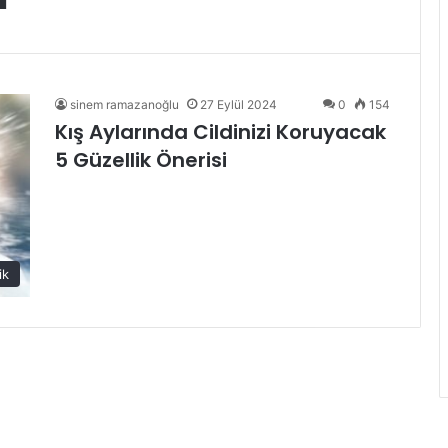
sinem ramazanoğlu
27 Eylül 2024
0
154
Kış Aylarında Cildinizi Koruyacak
5 Güzellik Önerisi
ik