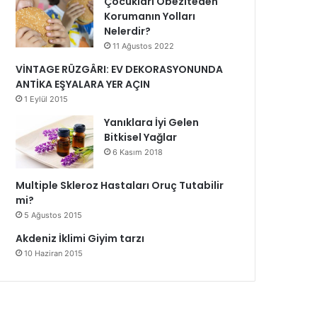
Çocukları Obeziteden
Korumanın Yolları
Nelerdir?
11 Ağustos 2022
VİNTAGE RÜZGÂRI: EV DEKORASYONUNDA
ANTİKA EŞYALARA YER AÇIN
1 Eylül 2015
Yanıklara İyi Gelen
Bitkisel Yağlar
6 Kasım 2018
Multiple Skleroz Hastaları Oruç Tutabilir
mi?
5 Ağustos 2015
Akdeniz İklimi Giyim tarzı
10 Haziran 2015