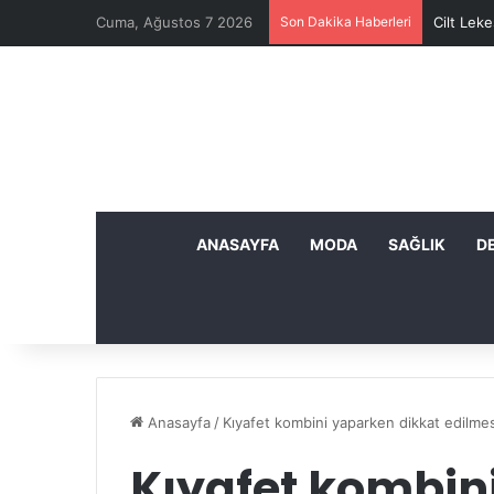
Cuma, Ağustos 7 2026
Son Dakika Haberleri
Cilt Leke
ANASAYFA
MODA
SAĞLIK
D
Anasayfa
/
Kıyafet kombini yaparken dikkat edilme
Kıyafet kombin