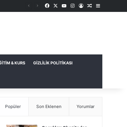
Facebook
X
YouTube
Instagram
Kayıt Ol
Rastgele Makale
Kenar Bölme
ĞITIM & KURS
GIZLILIK POLITIKASI
Popüler
Son Eklenen
Yorumlar