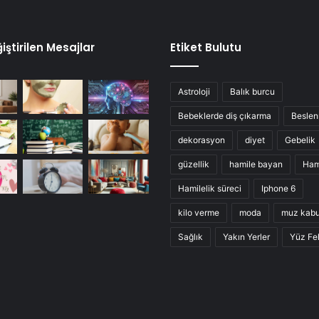
iştirilen Mesajlar
Etiket Bulutu
Astroloji
Balık burcu
Bebeklerde diş çıkarma
Besle
dekorasyon
diyet
Gebelik
güzellik
hamile bayan
Ham
Hamilelik süreci
Iphone 6
kilo verme
moda
muz kab
Sağlık
Yakın Yerler
Yüz Fel