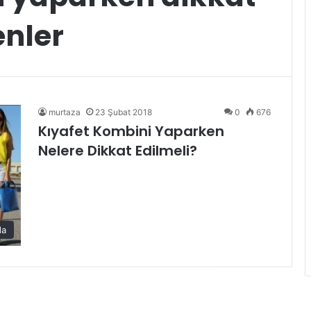
enler
murtaza
23 Şubat 2018
0
676
Kıyafet Kombini Yaparken
Nelere Dikkat Edilmeli?
da