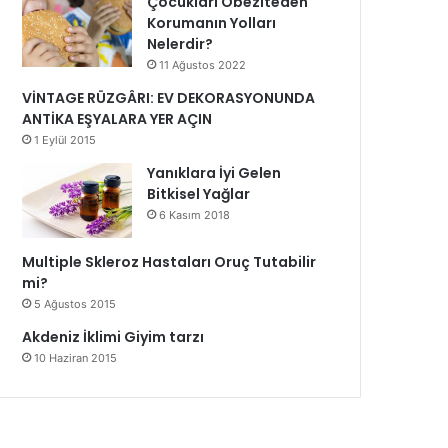
Çocukları Obeziteden
Korumanın Yolları
Nelerdir?
11 Ağustos 2022
VİNTAGE RÜZGÂRI: EV DEKORASYONUNDA
ANTİKA EŞYALARA YER AÇIN
1 Eylül 2015
Yanıklara İyi Gelen
Bitkisel Yağlar
6 Kasım 2018
Multiple Skleroz Hastaları Oruç Tutabilir
mi?
5 Ağustos 2015
Akdeniz İklimi Giyim tarzı
10 Haziran 2015