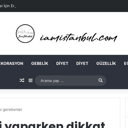
si İçin En Kolay Ev Maskeleri Nelerdir?
EKORASYON
GEBELIK
DIYET
DIYET
GÜZELLIK
E
Rastgele Makale
Kenar Bölmesi
Arama
yap
...
si gerekenler
i yaparken dikkat