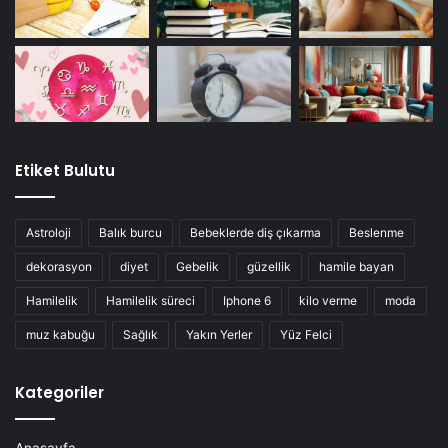
Etiket Bulutu
Astroloji
Balık burcu
Bebeklerde diş çıkarma
Beslenme
dekorasyon
diyet
Gebelik
güzellik
hamile bayan
Hamilelik
Hamilelik süreci
Iphone 6
kilo verme
moda
muz kabuğu
Sağlık
Yakın Yerler
Yüz Felci
Kategoriler
Anasayfa