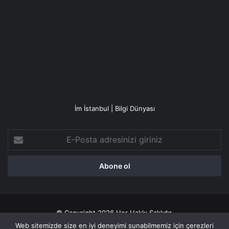
İm İstanbul | Bilgi Dünyası
E-
Posta
adresinizi
giriniz
© Copyright 2026 Her Hakkı Saklıdır.
Web sitemizde size en iyi deneyimi sunabilmemiz için çerezleri
Gizlilik politikası