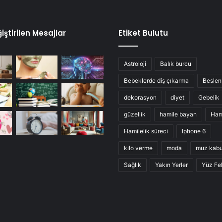
iştirilen Mesajlar
Etiket Bulutu
Astroloji
Balık burcu
Bebeklerde diş çıkarma
Besle
dekorasyon
diyet
Gebelik
güzellik
hamile bayan
Ham
Hamilelik süreci
Iphone 6
kilo verme
moda
muz kab
Sağlık
Yakın Yerler
Yüz Fel