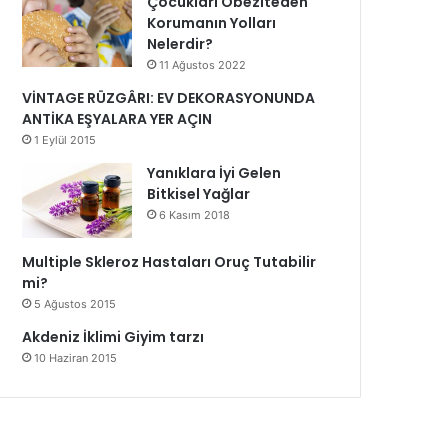
Çocukları Obeziteden
Korumanın Yolları
Nelerdir?
11 Ağustos 2022
VİNTAGE RÜZGÂRI: EV DEKORASYONUNDA
ANTİKA EŞYALARA YER AÇIN
1 Eylül 2015
Yanıklara İyi Gelen
Bitkisel Yağlar
6 Kasım 2018
Multiple Skleroz Hastaları Oruç Tutabilir
mi?
5 Ağustos 2015
Akdeniz İklimi Giyim tarzı
10 Haziran 2015