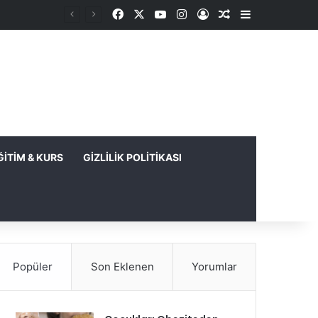
Facebook
X
YouTube
Instagram
Kayıt Ol
Rastgele Makale
Kenar Bölme
ĞITIM & KURS
GIZLILIK POLITIKASI
Popüler
Son Eklenen
Yorumlar