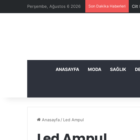
Perşembe, Ağustos 6 2026
Son Dakika Haberleri
Cilt
ANASAYFA
MODA
SAĞLIK
D
Anasayfa
/
Led Ampul
Led Ampul