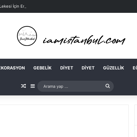
 Lekesi İçin En Kolay Ev Maskeleri Nelerdir?
EKORASYON
GEBELIK
DIYET
DIYET
GÜZELLIK
E
Rastgele Makale
Kenar Bölmesi
Arama
yap
...