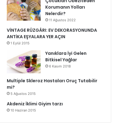
Çocukları Obeziteden
Korumanın Yolları
Nelerdir?
11 Ağustos 2022
VİNTAGE RÜZGÂRI: EV DEKORASYONUNDA
ANTİKA EŞYALARA YER AÇIN
1 Eylül 2015
Yanıklara İyi Gelen
Bitkisel Yağlar
6 Kasım 2018
Multiple Skleroz Hastaları Oruç Tutabilir
mi?
5 Ağustos 2015
Akdeniz İklimi Giyim tarzı
10 Haziran 2015