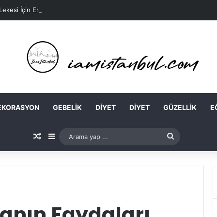
 Lekesi İçin En Kolay Ev Maskeleri Nelerdir?
EKORASYON
GEBELIK
DIYET
DIYET
GÜZELLIK
E
Rastgele Makale
Kenar Bölmesi
Arama
yap
...
anın Faydaları