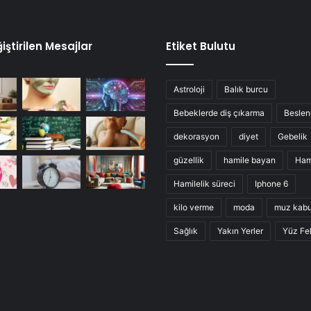
iştirilen Mesajlar
Etiket Bulutu
Astroloji
Balık burcu
Bebeklerde diş çıkarma
Besle
dekorasyon
diyet
Gebelik
güzellik
hamile bayan
Ham
Hamilelik süreci
Iphone 6
kilo verme
moda
muz kab
Sağlık
Yakın Yerler
Yüz Fel