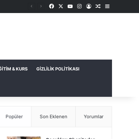
Facebook
X
YouTube
Instagram
Kayıt Ol
Rastgele Makale
Kenar Bölme
ĞITIM & KURS
GIZLILIK POLITIKASI
Popüler
Son Eklenen
Yorumlar