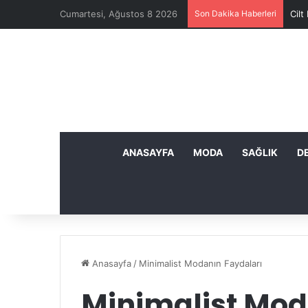
Cumartesi, Ağustos 8 2026
Son Dakika Haberleri
Cilt
ANASAYFA
MODA
SAĞLIK
D
Anasayfa
/
Minimalist Modanın Faydaları
Minimalist Mod