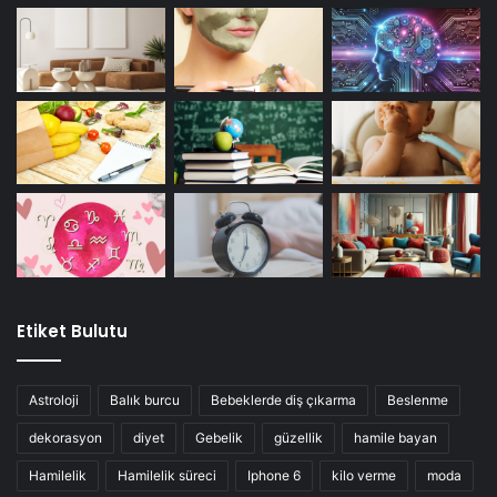
Etiket Bulutu
Astroloji
Balık burcu
Bebeklerde diş çıkarma
Beslenme
dekorasyon
diyet
Gebelik
güzellik
hamile bayan
Hamilelik
Hamilelik süreci
Iphone 6
kilo verme
moda