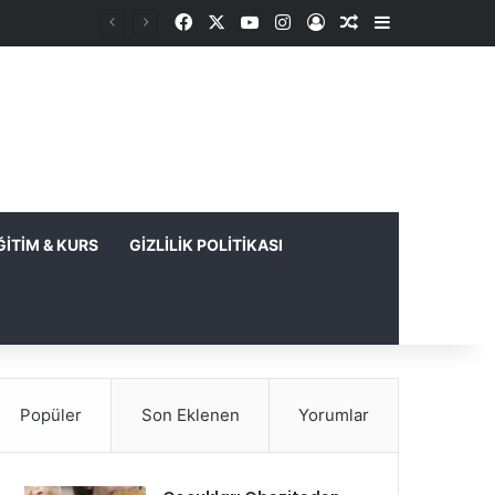
Facebook
X
YouTube
Instagram
Kayıt Ol
Rastgele Makale
Kenar Bölme
ĞITIM & KURS
GIZLILIK POLITIKASI
Popüler
Son Eklenen
Yorumlar