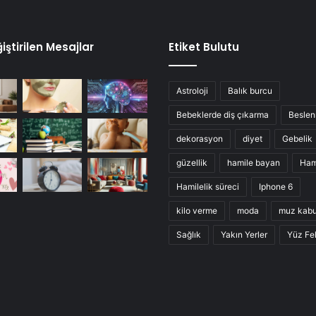
iştirilen Mesajlar
Etiket Bulutu
Astroloji
Balık burcu
Bebeklerde diş çıkarma
Besle
dekorasyon
diyet
Gebelik
güzellik
hamile bayan
Ham
Hamilelik süreci
Iphone 6
kilo verme
moda
muz kab
Sağlık
Yakın Yerler
Yüz Fel