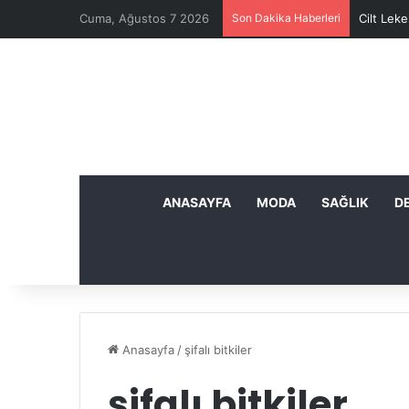
Cuma, Ağustos 7 2026
Son Dakika Haberleri
Cilt Leke
ANASAYFA
MODA
SAĞLIK
D
Anasayfa
/
şifalı bitkiler
şifalı bitkiler