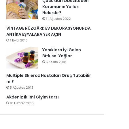
Çocukları Obeziteden
Korumanın Yolları
Nelerdir?
11 Ağustos 2022
VİNTAGE RÜZGÂRI: EV DEKORASYONUNDA
ANTİKA EŞYALARA YER AÇIN
1 Eylül 2015
Yanıklara İyi Gelen
Bitkisel Yağlar
6 Kasım 2018
Multiple Skleroz Hastaları Oruç Tutabilir
mi?
5 Ağustos 2015
Akdeniz İklimi Giyim tarzı
10 Haziran 2015