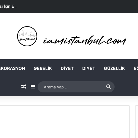
si İçin En Kolay Ev Maskeleri Nelerdir?
EKORASYON
GEBELIK
DIYET
DIYET
GÜZELLIK
E
Rastgele Makale
Kenar Bölmesi
Arama
yap
...