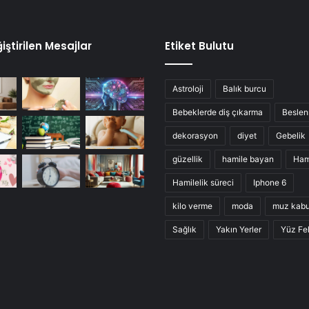
iştirilen Mesajlar
Etiket Bulutu
Astroloji
Balık burcu
Bebeklerde diş çıkarma
Besle
dekorasyon
diyet
Gebelik
güzellik
hamile bayan
Ham
Hamilelik süreci
Iphone 6
kilo verme
moda
muz kab
Sağlık
Yakın Yerler
Yüz Fel