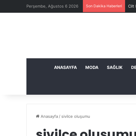
Perşembe, Ağustos 6 2026
Son Dakika Haberleri
Cilt
ANASAYFA
MODA
SAĞLIK
D
Anasayfa
/
sivilce oluşumu
sivilce oluşum