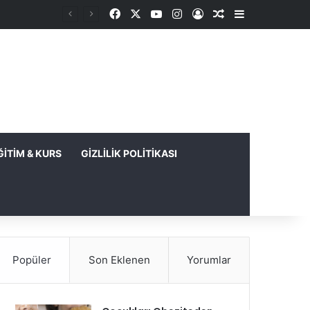
Facebook
X
YouTube
Instagram
Kayıt Ol
Rastgele Makale
Kenar Bölme
ĞITIM & KURS
GIZLILIK POLITIKASI
Popüler
Son Eklenen
Yorumlar