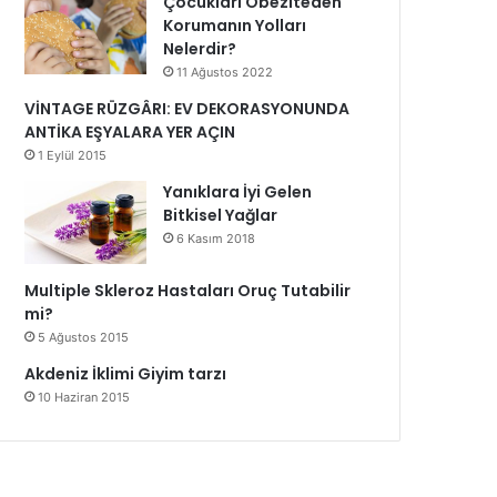
Çocukları Obeziteden
Korumanın Yolları
Nelerdir?
11 Ağustos 2022
VİNTAGE RÜZGÂRI: EV DEKORASYONUNDA
ANTİKA EŞYALARA YER AÇIN
1 Eylül 2015
Yanıklara İyi Gelen
Bitkisel Yağlar
6 Kasım 2018
Multiple Skleroz Hastaları Oruç Tutabilir
mi?
5 Ağustos 2015
Akdeniz İklimi Giyim tarzı
10 Haziran 2015