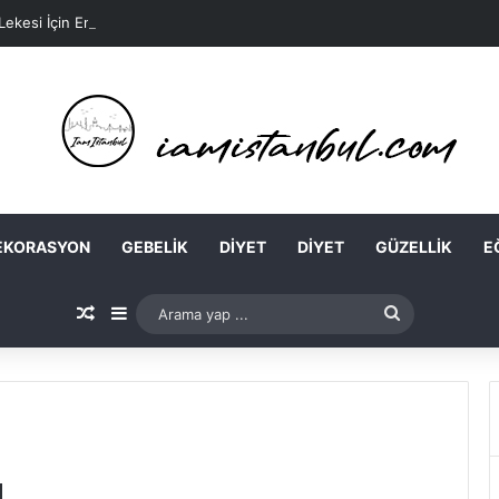
 Lekesi İçin En Kolay Ev Maskeleri Nelerdir?
EKORASYON
GEBELIK
DIYET
DIYET
GÜZELLIK
E
Rastgele Makale
Kenar Bölmesi
Arama
yap
...
u