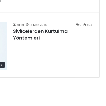
editör
14 Mart 2018
0
504
Sivilcelerden Kurtulma
Yöntemleri
ik