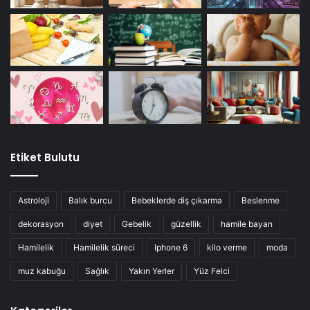
Etiket Bulutu
Astroloji
Balık burcu
Bebeklerde diş çıkarma
Beslenme
dekorasyon
diyet
Gebelik
güzellik
hamile bayan
Hamilelik
Hamilelik süreci
Iphone 6
kilo verme
moda
muz kabuğu
Sağlık
Yakın Yerler
Yüz Felci