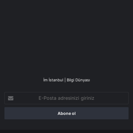
İm İstanbul | Bilgi Dünyası
E-
Posta
adresinizi
giriniz