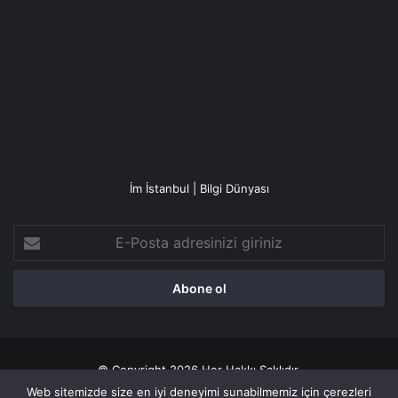
İm İstanbul | Bilgi Dünyası
E-
Posta
adresinizi
giriniz
© Copyright 2026 Her Hakkı Saklıdır.
Web sitemizde size en iyi deneyimi sunabilmemiz için çerezleri
Gizlilik politikası