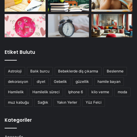
Etiket Bulutu
Astroloji
Balık burcu
Bebeklerde diş çıkarma
Beslenme
dekorasyon
diyet
Gebelik
güzellik
hamile bayan
Hamilelik
Hamilelik süreci
Iphone 6
kilo verme
moda
muz kabuğu
Sağlık
Yakın Yerler
Yüz Felci
Kategoriler
Anasayfa