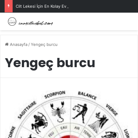
Cilt Lekesi İçin En Kolay Ev Maskeleri Nelerdir?
Anasayfa
/
Yengeç burcu
Yengeç burcu