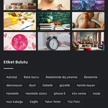
Etiket Bulutu
Astroloji
Balık burcu
Bebeklerde diş çıkarma
Beslenme
dekorasyon
diyet
Gebelik
güzellik
hamile bayan
Hamilelik
Hamilelik süreci
Iphone 6
kilo verme
moda
muz kabuğu
Sağlık
Yakın Yerler
Yüz Felci