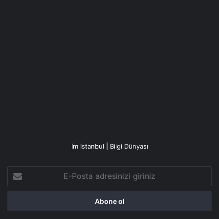
İm İstanbul | Bilgi Dünyası
E-
Posta
adresinizi
giriniz