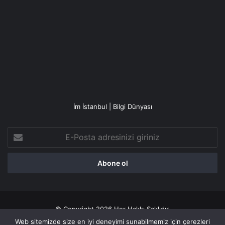
İm İstanbul | Bilgi Dünyası
E-
Posta
adresinizi
giriniz
© Copyright 2026 Her Hakkı Saklıdır.
Web sitemizde size en iyi deneyimi sunabilmemiz için çerezleri
Gizlilik politikası