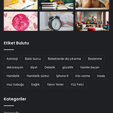
Etiket Bulutu
Astroloji
Balık burcu
Bebeklerde diş çıkarma
Beslenme
dekorasyon
diyet
Gebelik
güzellik
hamile bayan
Hamilelik
Hamilelik süreci
Iphone 6
kilo verme
moda
muz kabuğu
Sağlık
Yakın Yerler
Yüz Felci
Kategoriler
Anasayfa