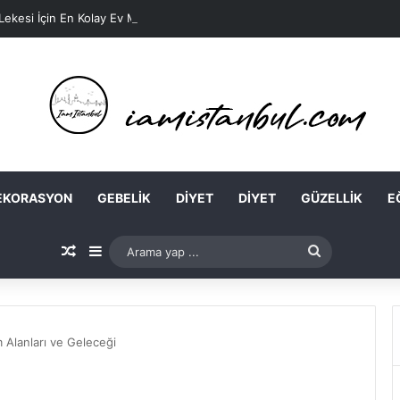
 Lekesi İçin En Kolay Ev Maskeleri Nelerdir?
EKORASYON
GEBELIK
DIYET
DIYET
GÜZELLIK
E
Rastgele Makale
Kenar Bölmesi
Arama
yap
...
m Alanları ve Geleceği