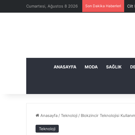
Cumartesi, Ağustos 8 2026
Son Dakika Haberleri
Cilt
ANASAYFA
MODA
SAĞLIK
D
Anasayfa
/
Teknoloji
/
Blokzincir Teknolojisi Kullanı
Teknoloji