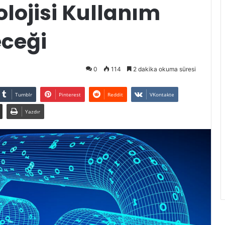
olojisi Kullanım
eceği
0
114
2 dakika okuma süresi
Tumblr
Pinterest
Reddit
VKontakte
Yazdır