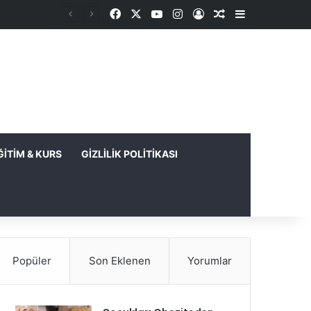
Facebook
X
YouTube
Instagram
Kayıt Ol
Rastgele Makale
Kenar Bölme
ĞITIM & KURS
GIZLILIK POLITIKASI
Popüler
Son Eklenen
Yorumlar