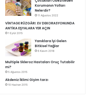
Çocukları Obeziteden
Korumanın Yolları
Nelerdir?
11 Ağustos 2022
VİNTAGE RÜZGÂRI: EV DEKORASYONUNDA
ANTİKA EŞYALARA YER AÇIN
1 Eylül 2015
Yanıklara İyi Gelen
Bitkisel Yağlar
6 Kasım 2018
Multiple Skleroz Hastaları Oruç Tutabilir
mi?
5 Ağustos 2015
Akdeniz İklimi Giyim tarzı
10 Haziran 2015