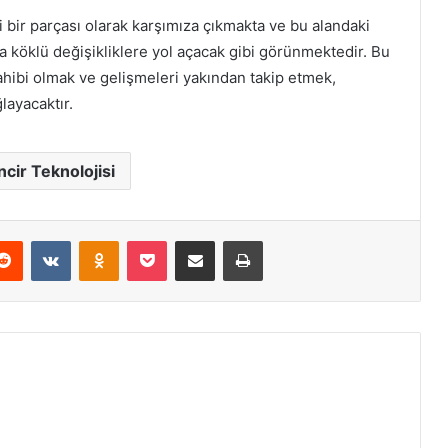
i bir parçası olarak karşımıza çıkmakta ve bu alandaki
da köklü değişikliklere yol açacak gibi görünmektedir. Bu
sahibi olmak ve gelişmeleri yakından takip etmek,
layacaktır.
ncir Teknolojisi
erest
Reddit
VKontakte
Odnoklassniki
Pocket
E-Posta ile paylaş
Yazdır