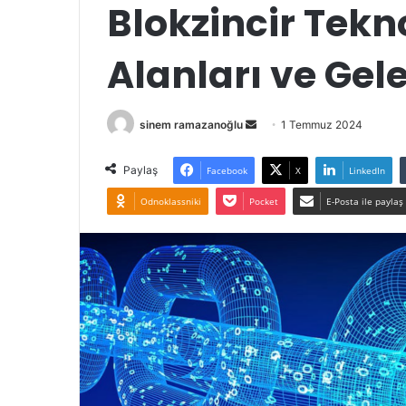
Blokzincir Tekn
Alanları ve Gel
Bir
sinem ramazanoğlu
1 Temmuz 2024
e-
posta
Paylaş
Facebook
X
LinkedIn
göndermek
Odnoklassniki
Pocket
E-Posta ile paylaş