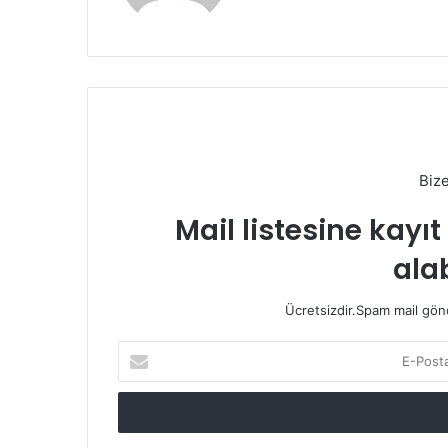
Biz
Mail listesine kayı
alab
Ücretsizdir.Spam mail gönde
E-
Posta
adresinizi
giriniz