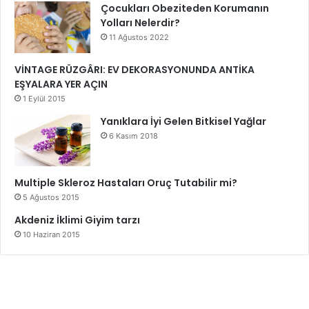
hedef belirlemenin yalnızca akademik başarıya değil, aynı
Çocukları Obeziteden Korumanın
zamanda kişisel ve mesleki gelişime de katkı sağladığını
Yolları Nelerdir?
unutmamak gerekir. Bu nedenle, eğitim sürecinin her
11 Ağustos 2022
aşamasında hedef belirlemenin ve bu hedeflere ulaşmak
VİNTAGE RÜZGÂRI: EV DEKORASYONUNDA ANTİKA
için planlı bir şekilde çalışmanın önemi büyüktür.
EŞYALARA YER AÇIN
1 Eylül 2015
Eğitim Hayatında Hedeflerin Faydaları
Yanıklara İyi Gelen Bitkisel Yağlar
6 Kasım 2018
Hedef Belirlemenin Eğitimdeki Rolü
Multiple Skleroz Hastaları Oruç Tutabilir mi?
5 Ağustos 2015
Akdeniz İklimi Giyim tarzı
10 Haziran 2015