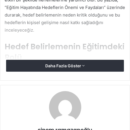
“Eğitim Hayatında Hedeflerin Önemi ve Faydaları” üzerinde
durarak, hedef belirlemenin neden kritik olduğunu ve bu
hedeflerin kişisel gelişime nasıl katkı sağladığını
inceleyeceğiz.
Hedef Belirlemenin Eğitimdeki
Rolü
Daha Fazla Göster
Hedefler, bireylerin eğitim süreçlerinde bir yol haritası
oluşturmasına olanak tanır. Belirli bir amaca sahip olmak,
hangi adımların atılacağını ve hangi kaynakların
kullanılacağını netleştirir. Eğitim hayatında hedef
belirlemenin bazı önemli rollerine aşağıda yer verilmiştir:
Motivasyon Sağlar
: Hedefler, bireylerin eğitim
süreçlerine bağlılıklarını artırır. Örneğin, bir sınavda
sinem ramazanoğlu