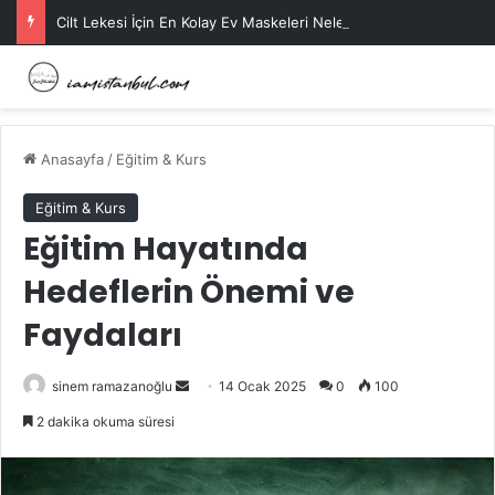
Cilt Lekesi İçin En Kolay Ev Maskeleri Nelerdir?
Anasayfa
/
Eğitim & Kurs
Eğitim & Kurs
Eğitim Hayatında
Hedeflerin Önemi ve
Faydaları
Bir
sinem ramazanoğlu
14 Ocak 2025
0
100
e-
2 dakika okuma süresi
posta
göndermek