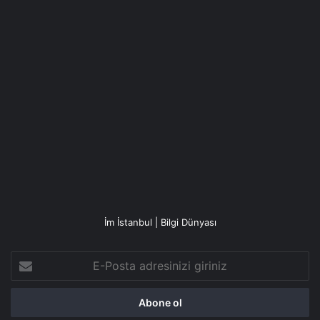
İm İstanbul | Bilgi Dünyası
E-
Posta
adresinizi
giriniz