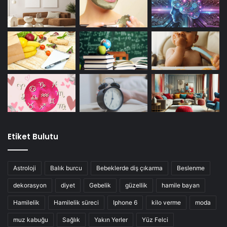
Etiket Bulutu
Astroloji
Balık burcu
Bebeklerde diş çıkarma
Beslenme
dekorasyon
diyet
Gebelik
güzellik
hamile bayan
Hamilelik
Hamilelik süreci
Iphone 6
kilo verme
moda
muz kabuğu
Sağlık
Yakın Yerler
Yüz Felci