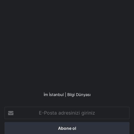
İm İstanbul | Bilgi Dünyası
E-
Posta
adresinizi
giriniz