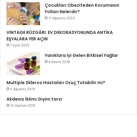
anlayıştan gelir.
Çocukları Obeziteden Korumanın
Yolları Nelerdir?
11 Ağustos 2022
Astroloji
Dost Olunabilecek Burçlar
VİNTAGE RÜZGÂRI: EV DEKORASYONUNDA ANTİKA
Düşman Olabilecek Burçlar
EŞYALARA YER AÇIN
1 Eylül 2015
Yanıklara İyi Gelen Bitkisel Yağlar
6 Kasım 2018
Multiple Skleroz Hastaları Oruç Tutabilir mi?
5 Ağustos 2015
Akdeniz İklimi Giyim tarzı
10 Haziran 2015