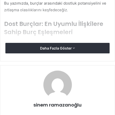
Bu yazımızda, burçlar arasındaki dostluk potansiyelini ve
zıtlaşma olasılıklarını keşfedeceğiz.
Dost Burçlar: En Uyumlu İlişkilere
Sahip Burç Eşleşmeleri
Bazı burçlar, kişilikleri ve yaşam tarzları açısından
Daha Fazla Göster
birbirleriyle mükemmel bir uyum sağlarlar. Dost burçlar,
birlikte zaman geçirmekten keyif alır, benzer değerleri
paylaşır ve birbirlerini desteklerler. İşte bazı uyumlu burç
eşleşmeleri:
Koç ve Yay:
Koç burcunun enerjik, cesur ve girişimci
yapısı, Yay burcunun özgür ruhlu ve maceracı
karakteriyle uyum içindedir. Bu iki burç, heyecan
verici ve dinamik bir dostluk kurabilir. Koç ve Yay
sinem ramazanoğlu
birlikte pek çok maceraya atılabilir ve birbirlerinin