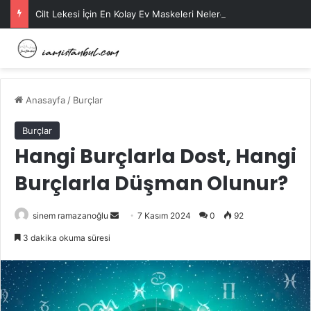
Cilt Lekesi İçin En Kolay Ev Maskeleri Nelerdir?
Anasayfa
/
Burçlar
Burçlar
Hangi Burçlarla Dost, Hangi
Burçlarla Düşman Olunur?
Bir
sinem ramazanoğlu
7 Kasım 2024
0
92
e-
3 dakika okuma süresi
posta
göndermek