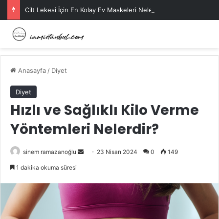
Cilt Lekesi İçin En Kolay Ev Maskeleri Nelerdir?
Anasayfa
/
Diyet
Diyet
Hızlı ve Sağlıklı Kilo Verme
Yöntemleri Nelerdir?
Bir
sinem ramazanoğlu
23 Nisan 2024
0
149
e-
1 dakika okuma süresi
posta
göndermek