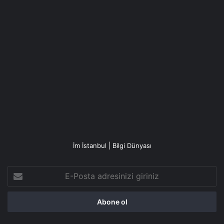
İm İstanbul | Bilgi Dünyası
E-
Posta
adresinizi
giriniz