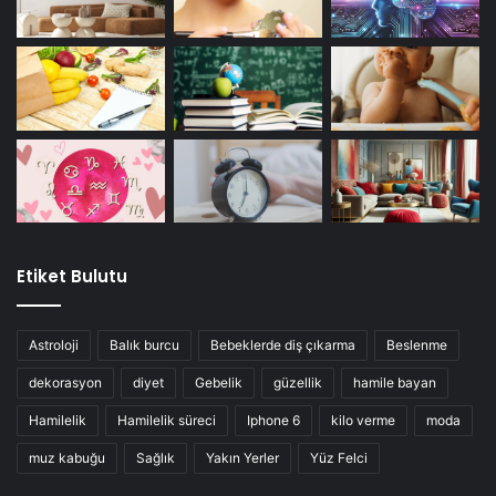
Etiket Bulutu
Astroloji
Balık burcu
Bebeklerde diş çıkarma
Beslenme
dekorasyon
diyet
Gebelik
güzellik
hamile bayan
Hamilelik
Hamilelik süreci
Iphone 6
kilo verme
moda
muz kabuğu
Sağlık
Yakın Yerler
Yüz Felci