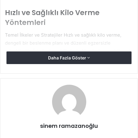
Hızlı ve Sağlıklı Kilo Verme
Yöntemleri
Temel İlkeler ve Stratejiler Hızlı ve sağlıklı kilo verme,
dengeli bir beslenme planı ve düzenli egzersizle
mümkündür. İşte bu temel ilkelerin bir gözden geçirilmesi:
Daha Fazla Göster
Dengeli Beslenme
Hızlı kilo verme yolunda en önemli adımlardan biri, dengeli
bir beslenme planı oluşturmaktır. Bu plan, vücudun ihtiyaç
duyduğu temel besin öğelerini içermelidir: protein,
karbonhidrat, yağ, lif, vitaminler ve mineraller. Dengeli bir
diyet, uzun vadede sürdürülebilir kilo kaybını destekler.
sinem ramazanoğlu
Porsiyon Kontrolü