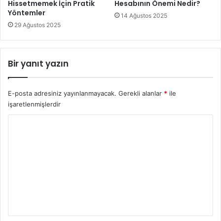
Hissetmemek İçin Pratik
Hesabının Önemi Nedir?
Yöntemler
14 Ağustos 2025
29 Ağustos 2025
Bir yanıt yazın
E-posta adresiniz yayınlanmayacak.
Gerekli alanlar
*
ile
işaretlenmişlerdir
Y
o
r
u
m
*