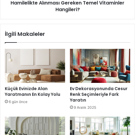
Hamilelikte Alınması Gereken Temel Vitaminler
Minimalizm, hem estetik hem de işlevsellik açısından
Hangileri?
günümüzde oldukça popüler bir dekorasyon anlayışı. Bu
tarzda en çok tercih edilen renkler siyah, beyaz ve gri
tonlarıdır.
İlgili Makaleler
Siyah ve Beyaz Kombinasyonu:
Siyah bir sehpa veya
kitaplık, beyaz bir koltuk ile tamamlanarak modern bir
kontrast yaratabilir.
Gri ve Krem:
Daha yumuşak bir minimalist görünüm
için gri bir duvar rengi, krem tonlarında halılar ve
koltuklarla uyum sağlayabilir.
Küçük Evinizde Alan
Ev Dekorasyonunda Cesur
Yaratmanın En Kolay Yolu
Renk Seçimleriyle Fark
Monokrom renkler, alanı geniş ve düzenli göstermesi
Yaratın
6 gün önce
açısından küçük salonlar için de idealdir. Bu tür
9 Aralık 2025
kombinasyonlar, aynı zamanda dekorasyonun zamansız
olmasını sağlar ve sık sık değişim yapmanıza gerek kalmaz.