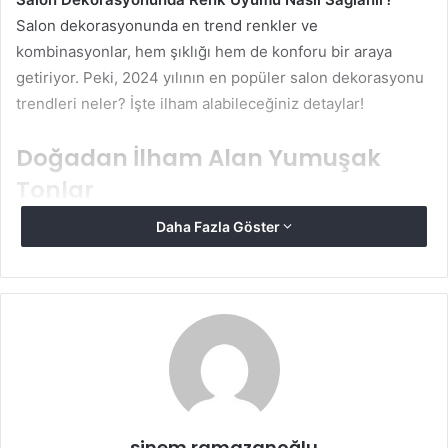
Salon dekorasyonunda en trend renkler ve
kombinasyonlar, hem şıklığı hem de konforu bir araya
getiriyor. Peki, 2024 yılının en popüler salon dekorasyonu
trendleri neler? İşte ilham alabileceğiniz detaylar!
Doğadan İlham Alan Yumuşak
Tonlar
Daha Fazla Göster
Son yıllarda, doğal tonlar dekorasyonda büyük bir
yükselişte. Toprak tonları, bej, krem, kum rengi gibi
yumuşak ve sıcak renkler, salonlarda huzur dolu bir
atmosfer yaratıyor. Bu renkleri zeytin yeşili, kiremit
kırmızısı veya açık kahve gibi diğer doğal tonlarla
kombinleyerek sofistike bir görünüm elde edebilirsiniz.
Bej ve Zeytin Yeşili Kombinasyonu:
Bej bir koltuk
takımını, zeytin yeşili perdeler ve aksesuarlarla
sinem ramazanoğlu