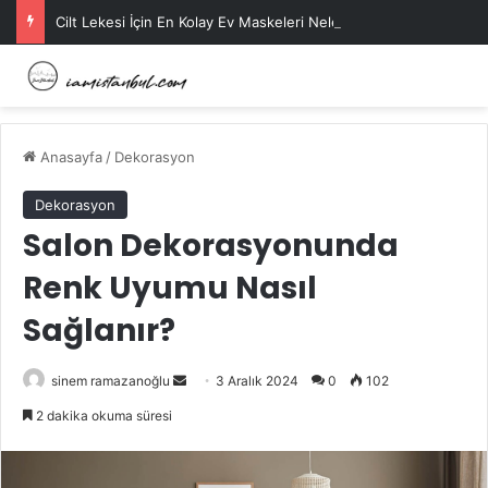
Cilt Lekesi İçin En Kolay Ev Maskeleri Nelerdir?
Anasayfa
/
Dekorasyon
Dekorasyon
Salon Dekorasyonunda
Renk Uyumu Nasıl
Sağlanır?
Bir
sinem ramazanoğlu
3 Aralık 2024
0
102
e-
2 dakika okuma süresi
posta
göndermek