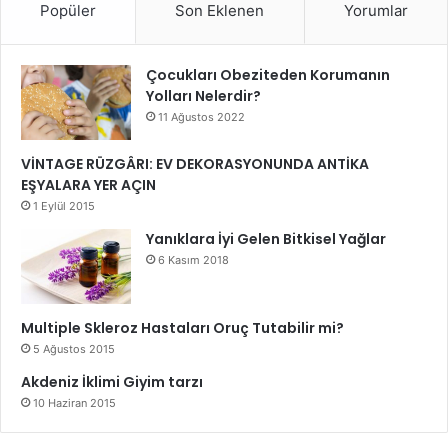
Popüler
Son Eklenen
Yorumlar
kişisel bir dokunuş katmanıza olanak sağlar. Doğru renk
seçimleriyle salonunuzda hem estetik bir görüntü elde
edebilir hem de konforlu bir ortam yaratabilirsiniz.
Çocukları Obeziteden Korumanın
Yolları Nelerdir?
Trendleri takip ederken kendi tarzınızı da unutmayın;
11 Ağustos 2022
çünkü en güzel dekorasyon, sizi yansıtan bir yaşam
alanıdır.
VİNTAGE RÜZGÂRI: EV DEKORASYONUNDA ANTİKA
EŞYALARA YER AÇIN
1 Eylül 2015
Salon dekorasyonunda renk seçimi
Yanıklara İyi Gelen Bitkisel Yağlar
6 Kasım 2018
Multiple Skleroz Hastaları Oruç Tutabilir mi?
5 Ağustos 2015
Akdeniz İklimi Giyim tarzı
10 Haziran 2015