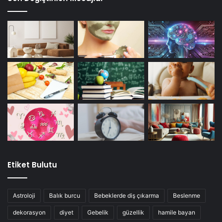
Etiket Bulutu
Astroloji
Balık burcu
Bebeklerde diş çıkarma
Beslenme
dekorasyon
diyet
Gebelik
güzellik
hamile bayan