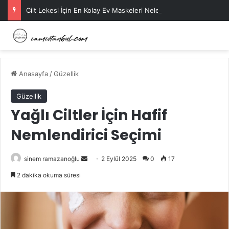
Cilt Lekesi İçin En Kolay Ev Maskeleri Nelerdir?
Anasayfa
/
Güzellik
Güzellik
Yağlı Ciltler İçin Hafif
Nemlendirici Seçimi
Bir
sinem ramazanoğlu
2 Eylül 2025
0
17
e-
2 dakika okuma süresi
posta
göndermek