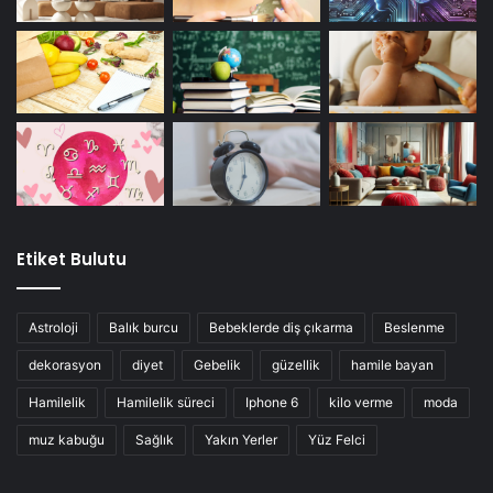
Etiket Bulutu
Astroloji
Balık burcu
Bebeklerde diş çıkarma
Beslenme
dekorasyon
diyet
Gebelik
güzellik
hamile bayan
Hamilelik
Hamilelik süreci
Iphone 6
kilo verme
moda
muz kabuğu
Sağlık
Yakın Yerler
Yüz Felci