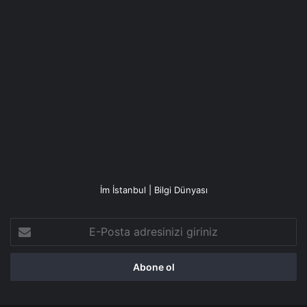
İm İstanbul | Bilgi Dünyası
E-
Posta
adresinizi
giriniz