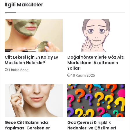
bu süreci desteklerken gözeneklerin tıkanmasını
İlgili Makaleler
önler.
Önerilen Hafif Nemlendirici Türleri
Jel Nemlendiriciler:
Su bazlıdır, hızlı emilir ve yağlı
ciltlerde parlama yapmaz.
Lotion (Losyon) Formüller:
Hafif ve sıvı yapıda
Cilt Lekesi İçin En Kolay Ev
Doğal Yöntemlerle Göz Altı
oldukları için günlük kullanım için uygundur.
Maskeleri Nelerdir?
Morluklarını Azaltmanın
Matlaştırıcı Nemlendiriciler:
İçeriklerinde sebum
Yolları
1 hafta önce
dengeleyici bileşenler bulunan ürünler, ciltte mat
16 Kasım 2025
görünüm sağlar.
Yağlı ciltler için nemlendirici seçerken, sadece hafif
olmasına değil, aynı zamanda cildin ihtiyaç duyduğu nemi
sağlamasına dikkat etmek gerekir. Aksi takdirde, cilt
kuruyabilir ve yağ üretimi daha da artabilir.
Gece Cilt Bakımında
Göz Çevresi Kırışıklık
Yapılması Gerekenler
Nedenleri ve Çözümleri