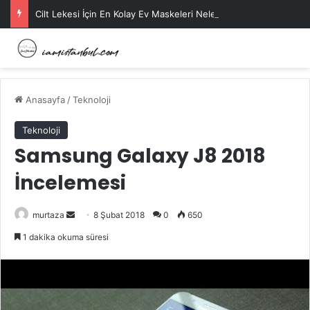
Cilt Lekesi İçin En Kolay Ev Maskeleri Nelerdir?
Anasayfa
/
Teknoloji
Teknoloji
Samsung Galaxy J8 2018
İncelemesi
Bir
murtaza
8 Şubat 2018
0
650
e-
1 dakika okuma süresi
posta
göndermek