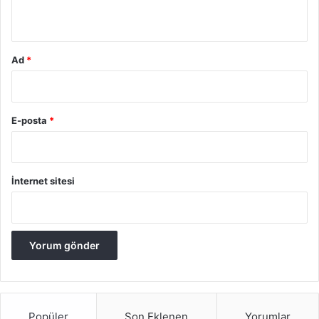
*
Ad
*
E-posta
*
İnternet sitesi
Popüler
Son Eklenen
Yorumlar