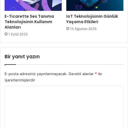
E-Ticarette Ses Tanıma
IoT Teknolojisinin Günlük
Teknolojisinin Kullanım
Yaşama Etkileri
Alanları
15 Ağustos 2025
1 Eylül 2025
Bir yanıt yazın
E-posta adresiniz yayınlanmayacak.
Gerekli alanlar
*
ile
işaretlenmişlerdir
Y
o
r
u
m