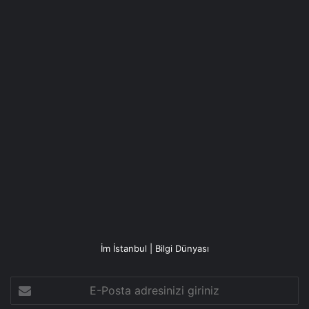
İm İstanbul | Bilgi Dünyası
E-
Posta