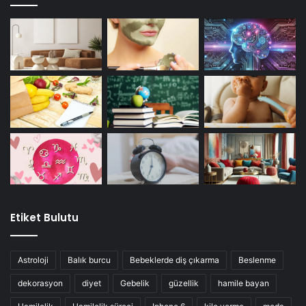
Etiket Bulutu
Astroloji
Balık burcu
Bebeklerde diş çıkarma
Beslenme
dekorasyon
diyet
Gebelik
güzellik
hamile bayan