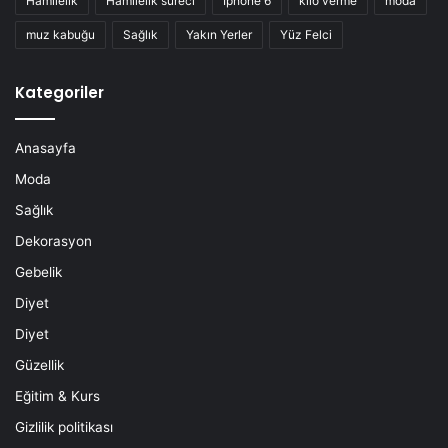
Hamilelik
Hamilelik süreci
Iphone 6
kilo verme
moda
muz kabuğu
Sağlık
Yakın Yerler
Yüz Felci
Kategoriler
Anasayfa
Moda
Sağlık
Dekorasyon
Gebelik
Diyet
Diyet
Güzellik
Eğitim & Kurs
Gizlilik politikası